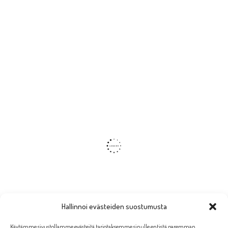
Hallinnoi evästeiden suostumusta
Käytämme sivustollamme evästeitä tarjotaksemme sinulle entistä paremman