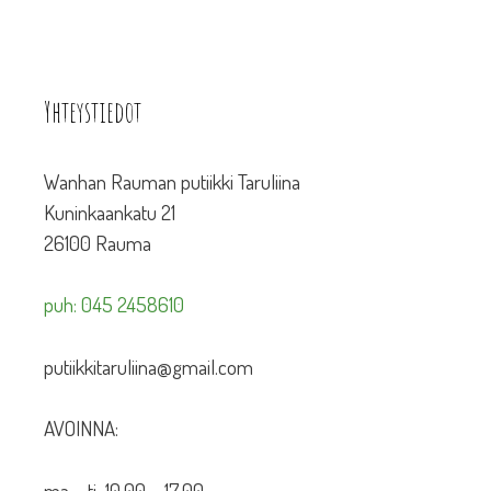
Yhteystiedot
Wanhan Rauman putiikki Taruliina
Kuninkaankatu 21
26100 Rauma
puh: 045 2458610
putiikkitaruliina@gmail.com
AVOINNA:
ma – ti 10.00 – 17.00