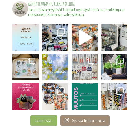
wanhanraumanputiikkitaruliina
Taruliinassa myytävät tuotteet ovat sydämellä suunniteltuja ja
rakkaudella Suomessa valmistettuja.
Lataa lisää...
Seuraa Instagramissa