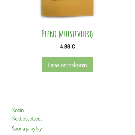
Pieni muistivihko
4,90
€
Lisää ostoskoriin
Kotiin
Keittiötuotteet
Sauna ja kylpy