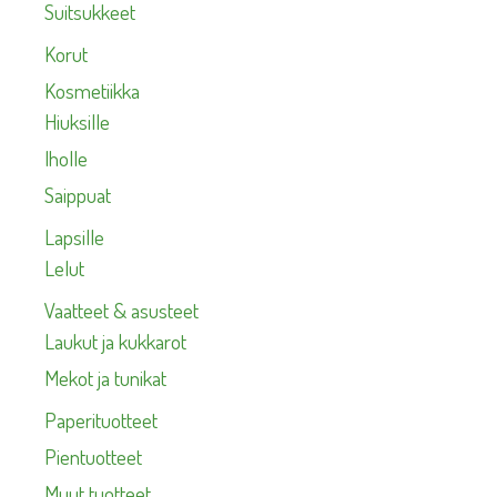
Suitsukkeet
Korut
Kosmetiikka
Hiuksille
Iholle
Saippuat
Lapsille
Lelut
Vaatteet & asusteet
Laukut ja kukkarot
Mekot ja tunikat
Paperituotteet
Pientuotteet
Muut tuotteet