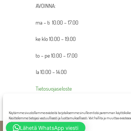
AVOINNA:
ma – ti 10.00 – 17.00
ke klo 10.00 – 19.00
to – pe 10.00 – 17.00
la 10.00 – 14.00
Tietosuojaseloste
Toimitusehdot
Käytämme sivustollamme evästeitä tarjotaksemme sinulle entistä paremman käyttökok
Käsittelemme tietojasi vastuullisesti ja luottamuksellisesti. Voit hallita ja muuttaa evästea
tahansa.
Lähetä WhatsApp viesti
W