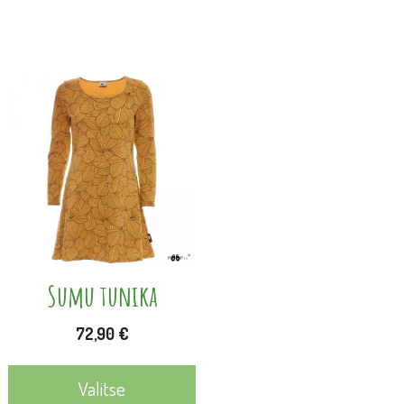
Tällä
tuotteella
on
useampi
muunnelma.
Voit
tehdä
valinnat
Sumu tunika
tuotteen
72,90
€
sivulla.
Valitse