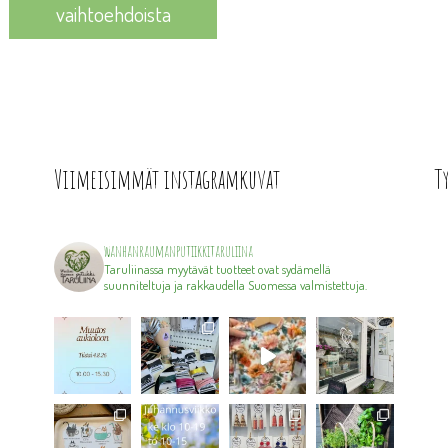
vaihtoehdoista
Viimeisimmät instagramkuvat
T
wanhanraumanputiikkitaruliina
Taruliinassa myytävät tuotteet ovat sydämellä
suunniteltuja ja rakkaudella Suomessa valmistettuja.