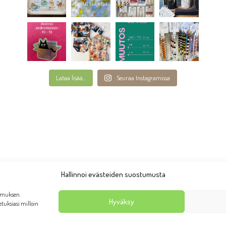
Lataa lisää...
Seuraa Instagramissa
Hallinnoi evästeiden suostumusta
emuksen.
Hyväksy
setuksiasi milloin
anhan Rauman putiikki Taruliina 2026 | Ulkoasu:
AllaQuun Desi