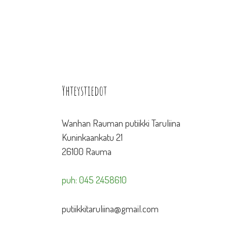
Yhteystiedot
Wanhan Rauman putiikki Taruliina
Kuninkaankatu 21
26100 Rauma
puh: 045 2458610
putiikkitaruliina@gmail.com