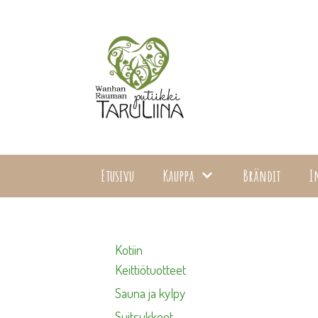
Siirry
sisältöön
Etusivu
Kauppa
Brändit
I
Kotiin
Keittiötuotteet
Sauna ja kylpy
Suitsukkeet