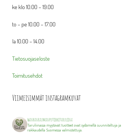
ke klo 10.00 – 19.00
to – pe 10.00 – 17.00
la 10.00 – 14.00
Tietosuojaseloste
Toimitusehdot
Viimeisimmät instagramkuvat
wanhanraumanputiikkitaruliina
Taruliinassa myytävät tuotteet ovat sydämellä suunniteltuja ja
rakkaudella Suomessa valmistettuja.