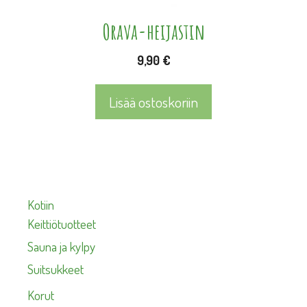
Orava-heijastin
9,90
€
Lisää ostoskoriin
Kotiin
Keittiötuotteet
Sauna ja kylpy
Suitsukkeet
Korut