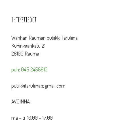
Yhteystiedot
Wanhan Rauman putiikki Taruliina
Kuninkaankatu 21
26100 Rauma
puh: 045 2458610
putiikkitaruliina@gmail.com
AVOINNA:
ma – ti 10.00 – 17.00