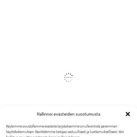
Hallinnoi evästeiden suostumusta
Käytämme sivustollamme evästeitä tarjotaksemme sinulle entistä paremman
käyttökokemuksen. Käsittelemme tietojasi vastuullisesti ja luottamuksellisesti. Voit