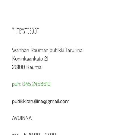
Yhteystiedot
Wanhan Rauman putiikki Taruliina
Kuninkaankatu 21
26100 Rauma
puh: 045 2458610
putiikkitaruliina@gmail.com
AVOINNA:
ma – ti 10.00 – 17.00