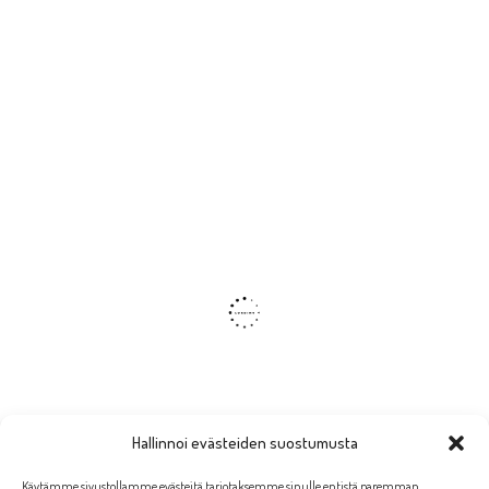
Hallinnoi evästeiden suostumusta
Käytämme sivustollamme evästeitä tarjotaksemme sinulle entistä paremman