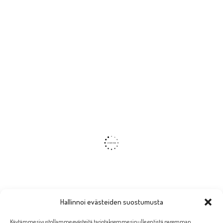
Hallinnoi evästeiden suostumusta
Käytämme sivustollamme evästeitä tarjotaksemme sinulle entistä paremman