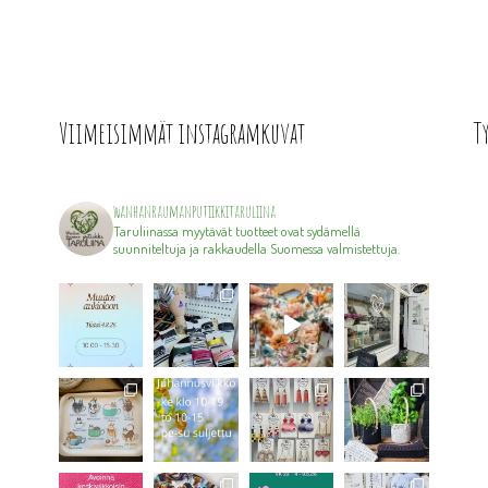
Viimeisimmät instagramkuvat
T
wanhanraumanputiikkitaruliina
Taruliinassa myytävät tuotteet ovat sydämellä
suunniteltuja ja rakkaudella Suomessa valmistettuja.