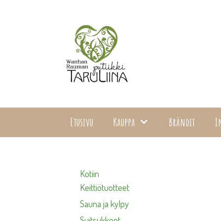
Siirry
sisältöön
Etusivu
Kauppa
Brändit
I
Kotiin
Keittiötuotteet
Sauna ja kylpy
Suitsukkeet