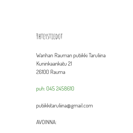
Yhteystiedot
Wanhan Rauman putiikki Taruliina
Kuninkaankatu 21
26100 Rauma
puh: 045 2458610
putiikkitaruliina@gmail.com
AVOINNA: