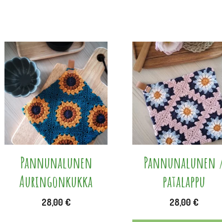
Tällä
tuotteella
on
useampi
muunnelma.
Voit
tehdä
valinnat
Pannunalunen
Pannunalunen 
tuotteen
Auringonkukka
patalappu
sivulla.
28,00
€
28,00
€