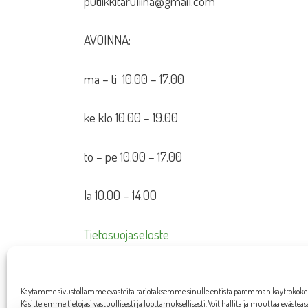
putiikkitaruliina@gmail.com
AVOINNA:
ma – ti 10.00 – 17.00
ke klo 10.00 – 19.00
to – pe 10.00 – 17.00
la 10.00 – 14.00
Tietosuojaseloste
Toimitusehdot
Käytämme sivustollamme evästeitä tarjotaksemme sinulle entistä paremman käyttökok
Käsittelemme tietojasi vastuullisesti ja luottamuksellisesti. Voit hallita ja muuttaa evästea