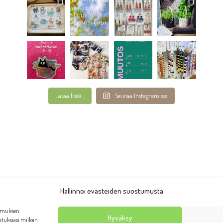
Lataa lisää...
Seuraa Instagramissa
Hallinnoi evästeiden suostumusta
emuksen.
Hyväksy
setuksiasi milloin