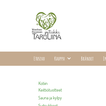
Siirry
sisältöön
Etusivu
Kauppa
Brändit
I
Kotiin
Keittiötuotteet
Sauna ja kylpy
Suitsukkeet