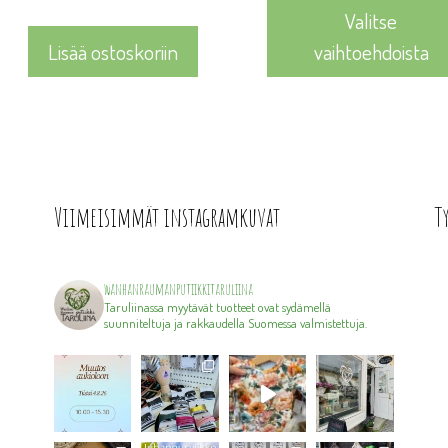
Valitse
Lisää ostoskoriin
vaihtoehdoista
Viimeisimmät instagramkuvat
T
wanhanraumanputiikkitaruliina
Taruliinassa myytävät tuotteet ovat sydämellä
suunniteltuja ja rakkaudella Suomessa valmistettuja.