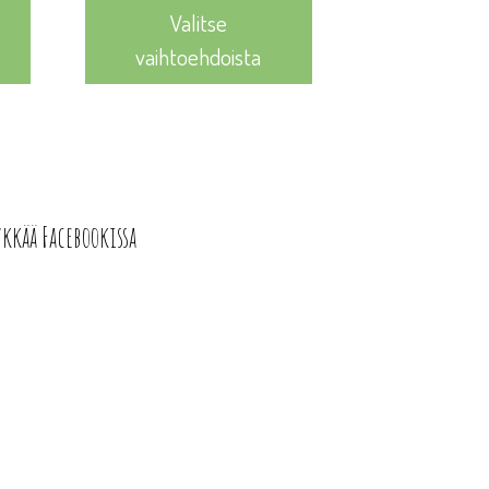
12,40 €.
11,16 €.
Valitse
vaihtoehdoista
ykkää Facebookissa