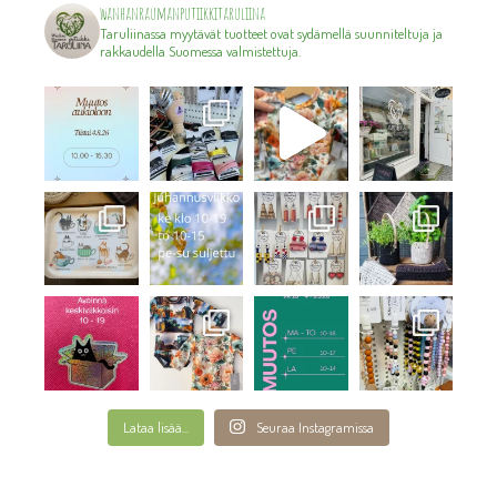
wanhanraumanputiikkitaruliina
Taruliinassa myytävät tuotteet ovat sydämellä suunniteltuja ja
rakkaudella Suomessa valmistettuja.
Lataa lisää...
Seuraa Instagramissa