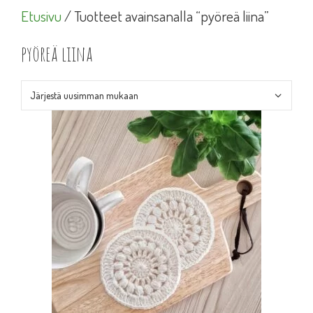
Etusivu
/ Tuotteet avainsanalla “pyöreä liina”
pyöreä liina
Tällä
tuotteella
on
useampi
muunnelma.
Voit
tehdä
valinnat
tuotteen