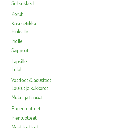
Suitsukkeet
Korut
Kosmetiikka
Hiuksille
Iholle
Saippuat
Lapsille
Lelut
Vaatteet & asusteet
Laukut ja kukkarot
Mekot ja tunikat
Paperituotteet
Pientuotteet
Muut tuotteet