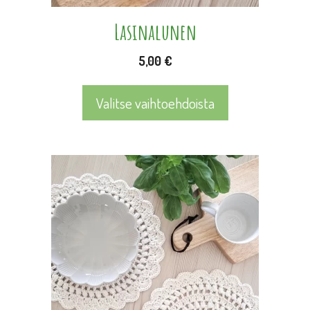
sivulla.
Lasinalunen
5,00
€
Valitse vaihtoehdoista
Tällä
tuotteella
on
useampi
muunnelma.
Voit
tehdä