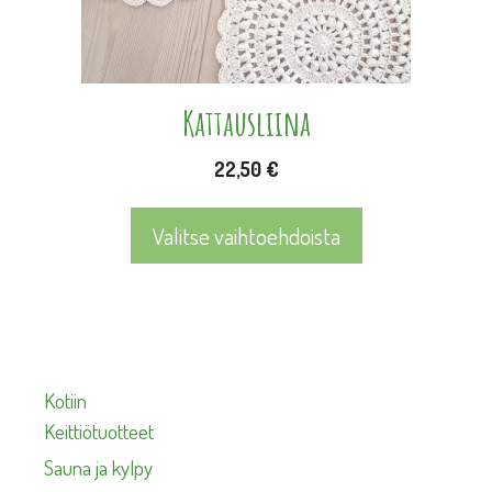
valinnat
tuotteen
sivulla.
Kattausliina
22,50
€
Valitse vaihtoehdoista
Kotiin
Keittiötuotteet
Sauna ja kylpy