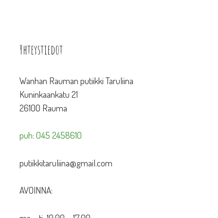
Yhteystiedot
Wanhan Rauman putiikki Taruliina
Kuninkaankatu 21
26100 Rauma
puh: 045 2458610
putiikkitaruliina@gmail.com
AVOINNA:
ma – ti 10.00 – 17.00