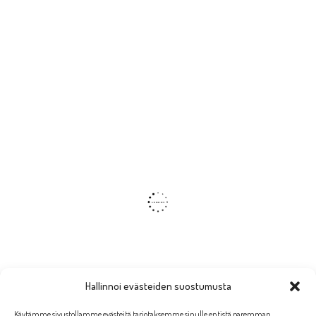
Hallinnoi evästeiden suostumusta
Käytämme sivustollamme evästeitä tarjotaksemme sinulle entistä paremman