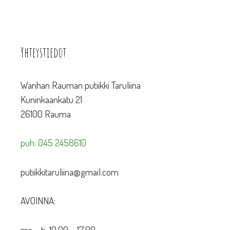
Yhteystiedot
Wanhan Rauman putiikki Taruliina
Kuninkaankatu 21
26100 Rauma
puh: 045 2458610
putiikkitaruliina@gmail.com
AVOINNA:
ma – ti 10.00 – 17.00