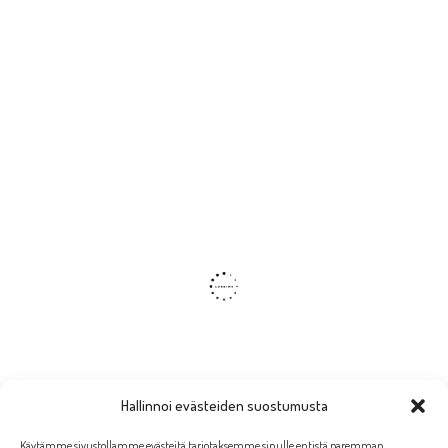
Hallinnoi evästeiden suostumusta
Käytämme sivustollamme evästeitä tarjotaksemme sinulle entistä paremman