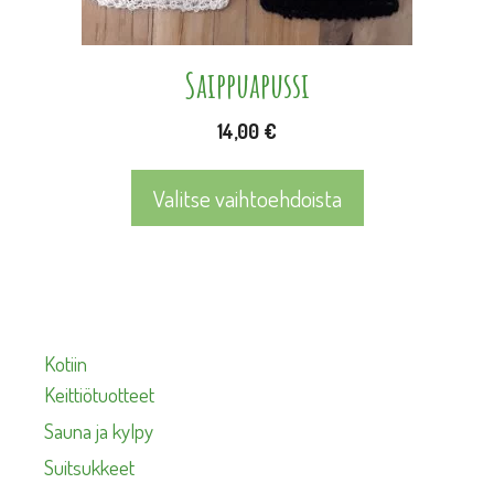
tuotteen
sivulla.
Saippuapussi
14,00
€
Valitse vaihtoehdoista
Kotiin
Keittiötuotteet
Sauna ja kylpy
Suitsukkeet