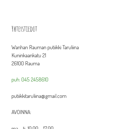
Yhteystiedot
Wanhan Rauman putiikki Taruliina
Kuninkaankatu 21
26100 Rauma
puh: 045 2458610
putiikkitaruliina@gmail.com
AVOINNA:
ma – ti 10.00 – 17.00