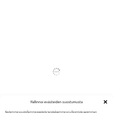
Hallinnoi evästeiden suostumusta
Käytämme sivustollamme evästeitä tarjotaksemme sinulle entistä paremman