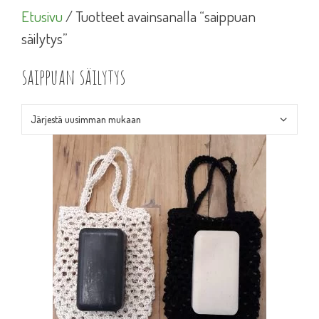
Etusivu
/ Tuotteet avainsanalla “saippuan
säilytys”
saippuan säilytys
Tällä
tuotteella
on
useampi
muunnelma.
Voit
tehdä
valinnat