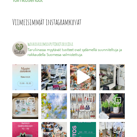
Viimeisimmät instagramkuvat
wanhanraumanputiikkitaruliina
Taruliinassa myytävät tuotteet ovat sydämellä suunniteltuja ja
rakkaudella Suomessa valmistettuja.