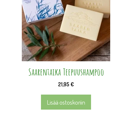
Saarentaika Teepuushampoo
21,95
€
Lisää ostoskoriin