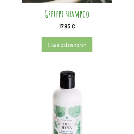
Greippi shampoo
17,95
€
Lisää ostoskoriin