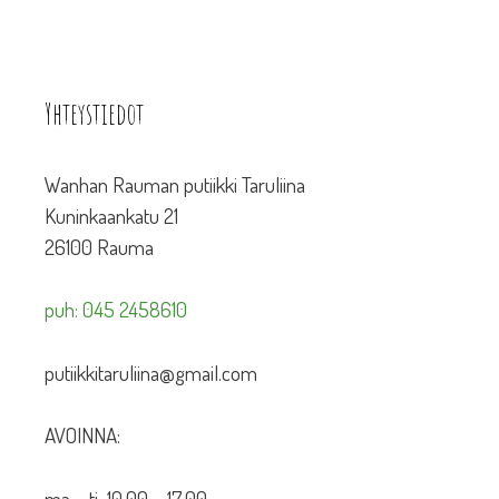
Yhteystiedot
Wanhan Rauman putiikki Taruliina
Kuninkaankatu 21
26100 Rauma
puh: 045 2458610
putiikkitaruliina@gmail.com
AVOINNA:
ma – ti 10.00 – 17.00