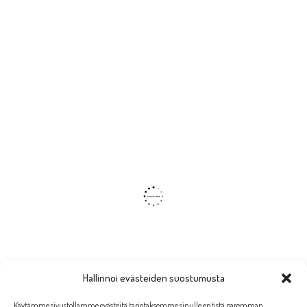
Hallinnoi evästeiden suostumusta
Käytämme sivustollamme evästeitä tarjotaksemme sinulle entistä paremman