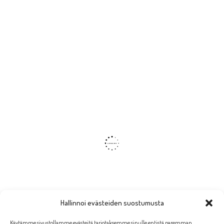
Hallinnoi evästeiden suostumusta
Käytämme sivustollamme evästeitä tarjotaksemme sinulle entistä paremman