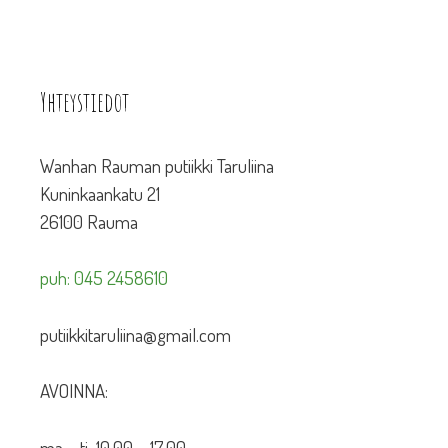
Yhteystiedot
Wanhan Rauman putiikki Taruliina
Kuninkaankatu 21
26100 Rauma
puh: 045 2458610
putiikkitaruliina@gmail.com
AVOINNA:
ma – ti 10.00 – 17.00