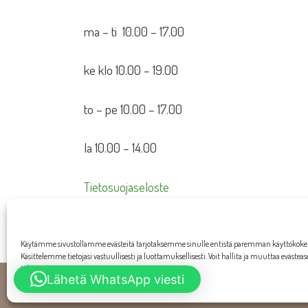
ma – ti 10.00 – 17.00
ke klo 10.00 – 19.00
to – pe 10.00 – 17.00
la 10.00 – 14.00
Tietosuojaseloste
Toimitusehdot
Käytämme sivustollamme evästeitä tarjotaksemme sinulle entistä paremman käyttökok
Käsittelemme tietojasi vastuullisesti ja luottamuksellisesti. Voit hallita ja muuttaa evästea
tahansa.
Lähetä WhatsApp viesti
W