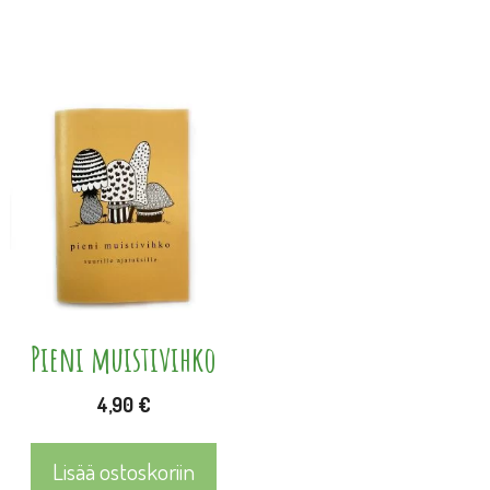
Pieni muistivihko
4,90
€
Lisää ostoskoriin