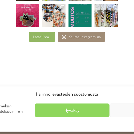
Lataa lisää...
Seuraa Instagramissa
Hallinnoi evästeiden suostumusta
emuksen.
Hyväksy
setuksiasi milloin
anhan Rauman putiikki Taruliina 2026 | Ulkoasu:
AllaQuun Desi