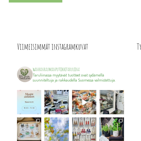
Viimeisimmät instagramkuvat
T
wanhanraumanputiikkitaruliina
Taruliinassa myytävät tuotteet ovat sydämellä
suunniteltuja ja rakkaudella Suomessa valmistettuja.