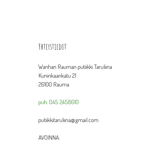
Yhteystiedot
Wanhan Rauman putiikki Taruliina
Kuninkaankatu 21
26100 Rauma
puh: 045 2458610
putiikkitaruliina@gmail.com
AVOINNA: