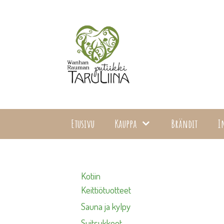
Siirry
sisältöön
Etusivu
Kauppa
Brändit
I
Kotiin
Keittiötuotteet
Sauna ja kylpy
Suitsukkeet