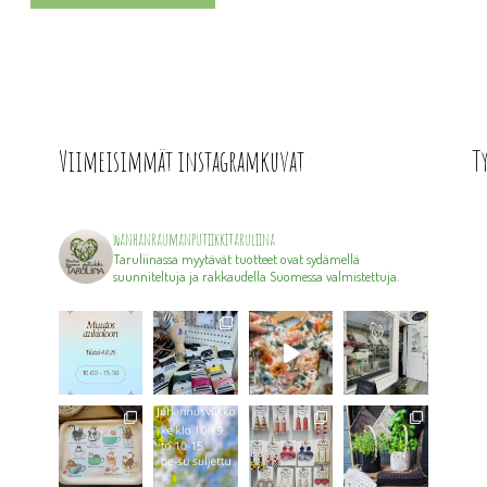
Viimeisimmät instagramkuvat
T
wanhanraumanputiikkitaruliina
Taruliinassa myytävät tuotteet ovat sydämellä
suunniteltuja ja rakkaudella Suomessa valmistettuja.