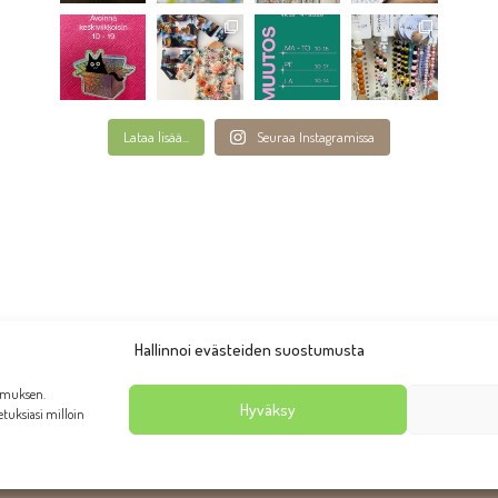
Lataa lisää...
Seuraa Instagramissa
Hallinnoi evästeiden suostumusta
emuksen.
Hyväksy
setuksiasi milloin
anhan Rauman putiikki Taruliina 2026 | Ulkoasu:
AllaQuun Desi