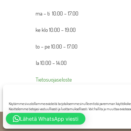
ma – ti 10.00 – 17.00
ke klo 10.00 – 19.00
to – pe 10.00 – 17.00
la 10.00 – 14.00
Tietosuojaseloste
Toimitusehdot
Käytämme sivustollamme evästeitä tarjotaksemme sinulle entistä paremman käyttökok
Käsittelemme tietojasi vastuullisesti ja luottamuksellisesti. Voit hallita ja muuttaa evästea
tahansa.
Lähetä WhatsApp viesti
W