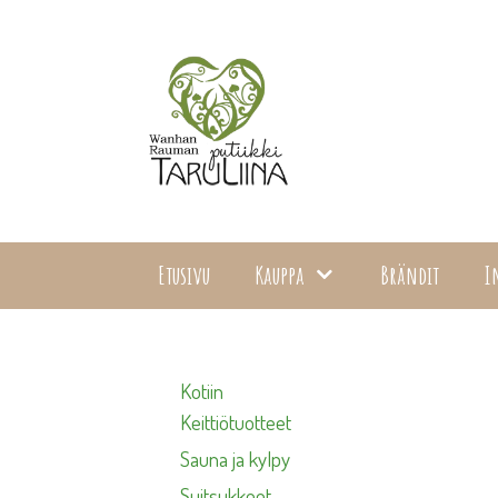
Siirry
sisältöön
Etusivu
Kauppa
Brändit
I
Kotiin
Keittiötuotteet
Sauna ja kylpy
Suitsukkeet