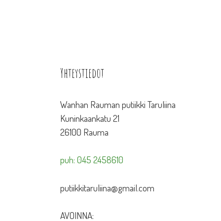
Yhteystiedot
Wanhan Rauman putiikki Taruliina
Kuninkaankatu 21
26100 Rauma
puh: 045 2458610
putiikkitaruliina@gmail.com
AVOINNA: