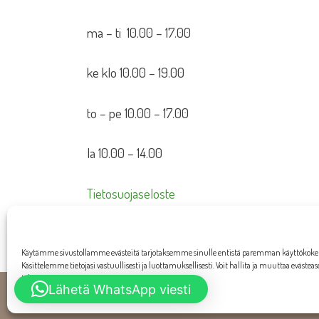
ma – ti 10.00 – 17.00
ke klo 10.00 – 19.00
to – pe 10.00 – 17.00
la 10.00 – 14.00
Tietosuojaseloste
Toimitusehdot
Käytämme sivustollamme evästeitä tarjotaksemme sinulle entistä paremman käyttökok
Käsittelemme tietojasi vastuullisesti ja luottamuksellisesti. Voit hallita ja muuttaa evästea
tahansa.
Lähetä WhatsApp viesti
W