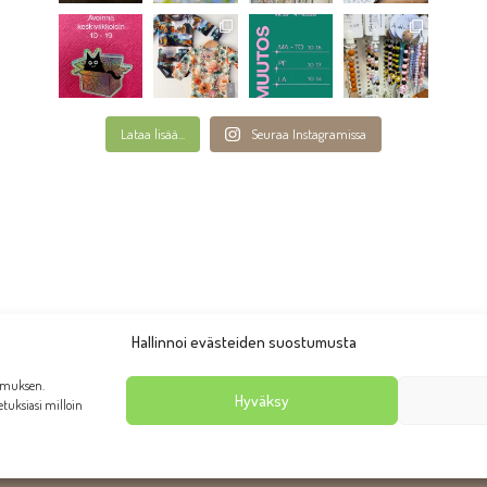
Lataa lisää...
Seuraa Instagramissa
Hallinnoi evästeiden suostumusta
emuksen.
Hyväksy
setuksiasi milloin
anhan Rauman putiikki Taruliina 2026 | Ulkoasu:
AllaQuun Desi