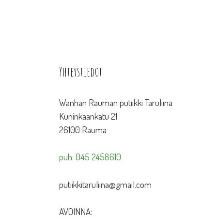
Yhteystiedot
Wanhan Rauman putiikki Taruliina
Kuninkaankatu 21
26100 Rauma
puh: 045 2458610
putiikkitaruliina@gmail.com
AVOINNA: