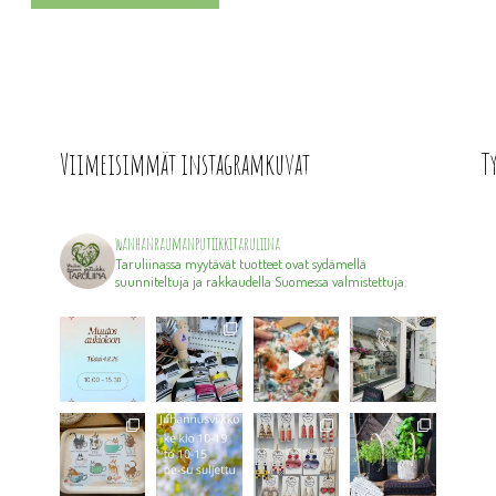
Viimeisimmät instagramkuvat
T
wanhanraumanputiikkitaruliina
Taruliinassa myytävät tuotteet ovat sydämellä
suunniteltuja ja rakkaudella Suomessa valmistettuja.