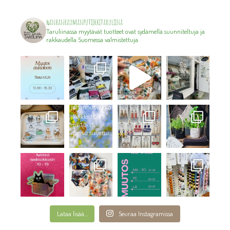
wanhanraumanputiikkitaruliina
Taruliinassa myytävät tuotteet ovat sydämellä suunniteltuja ja
rakkaudella Suomessa valmistettuja.
Lataa lisää...
Seuraa Instagramissa