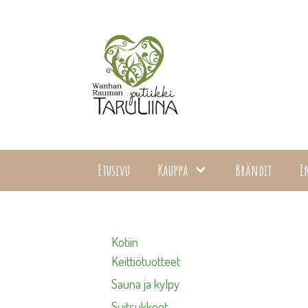
Siirry
sisältöön
Etusivu
Kauppa
Brändit
I
Kotiin
Keittiötuotteet
Sauna ja kylpy
Suitsukkeet