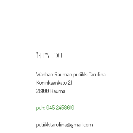
Yhteystiedot
Wanhan Rauman putiikki Taruliina
Kuninkaankatu 21
26100 Rauma
puh: 045 2458610
putiikkitaruliina@gmail.com