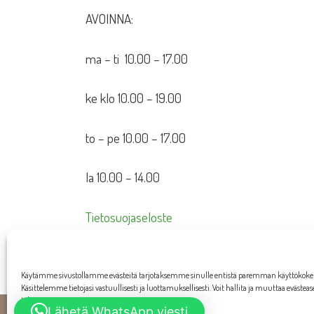
AVOINNA:
ma – ti 10.00 – 17.00
ke klo 10.00 – 19.00
to – pe 10.00 – 17.00
la 10.00 – 14.00
Tietosuojaseloste
Toimitusehdot
Käytämme sivustollamme evästeitä tarjotaksemme sinulle entistä paremman käyttökok
Käsittelemme tietojasi vastuullisesti ja luottamuksellisesti. Voit hallita ja muuttaa evästea
tahansa.
Lähetä WhatsApp viesti