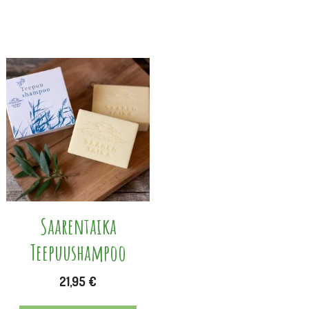
Saarentaika
Teepuushampoo
21,95
€