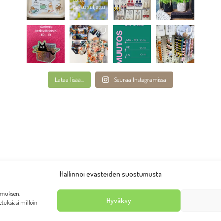
Lataa lisää...
Seuraa Instagramissa
Hallinnoi evästeiden suostumusta
emuksen.
Hyväksy
setuksiasi milloin