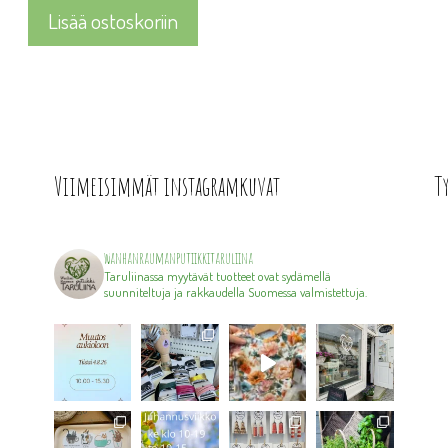
Lisää ostoskoriin
Viimeisimmät instagramkuvat
T
wanhanraumanputiikkitaruliina
Taruliinassa myytävät tuotteet ovat sydämellä
suunniteltuja ja rakkaudella Suomessa valmistettuja.