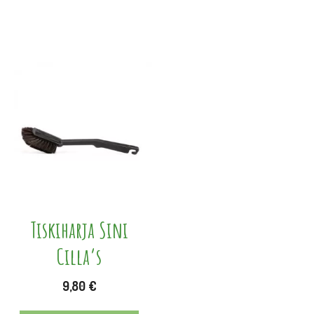
Tiskiharja Sini
Cilla’s
9,80
€