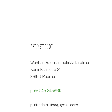
Yhteystiedot
Wanhan Rauman putiikki Taruliina
Kuninkaankatu 21
26100 Rauma
puh: 045 2458610
putiikkitaruliina@gmail.com