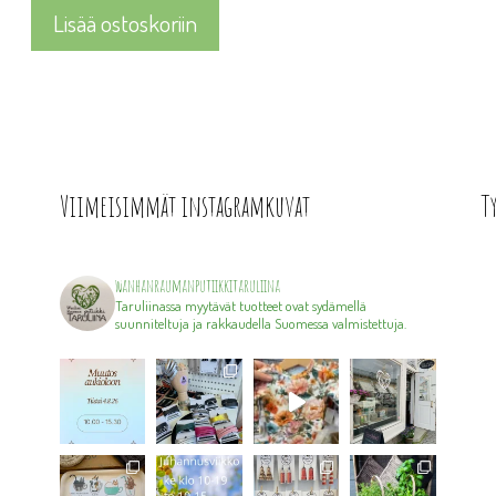
Lisää ostoskoriin
Viimeisimmät instagramkuvat
T
wanhanraumanputiikkitaruliina
Taruliinassa myytävät tuotteet ovat sydämellä
suunniteltuja ja rakkaudella Suomessa valmistettuja.