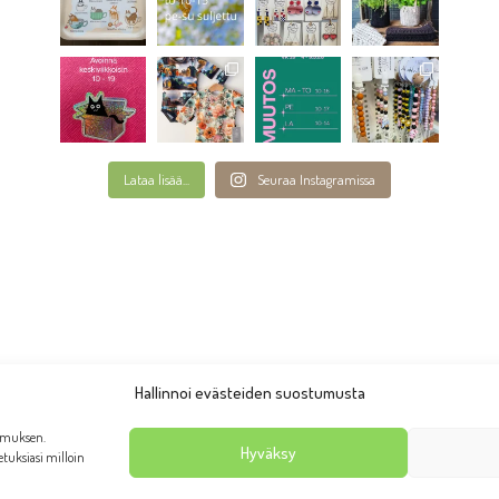
Lataa lisää...
Seuraa Instagramissa
Hallinnoi evästeiden suostumusta
emuksen.
Hyväksy
setuksiasi milloin