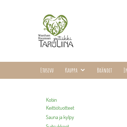
Siirry
sisältöön
Etusivu
Kauppa
Brändit
I
Kotiin
Keittiötuotteet
Sauna ja kylpy
Suitsukkeet