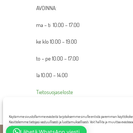
AVOINNA:
ma – ti 10.00 – 17.00
ke klo 10.00 – 19.00
to – pe 10.00 – 17.00
la 10.00 – 14.00
Tietosuojaseloste
Toimitusehdot
Käytämme sivustollamme evästeitä tarjotaksemme sinulle entistä paremman käyttökok
Käsittelemme tietojasi vastuullisesti ja luottamuksellisesti. Voit hallita ja muuttaa evästea
tahansa.
Lähetä WhatsApp viesti