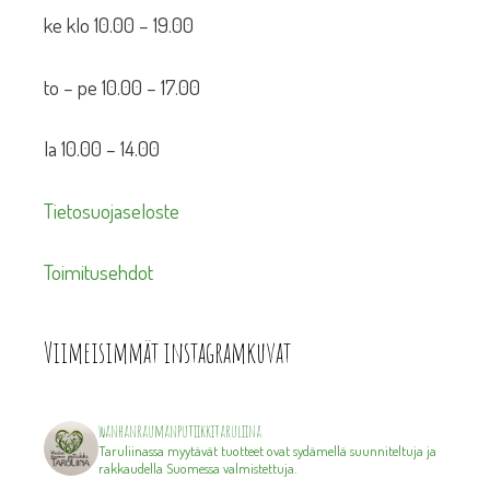
ke klo 10.00 – 19.00
to – pe 10.00 – 17.00
la 10.00 – 14.00
Tietosuojaseloste
Toimitusehdot
Viimeisimmät instagramkuvat
wanhanraumanputiikkitaruliina
Taruliinassa myytävät tuotteet ovat sydämellä suunniteltuja ja
rakkaudella Suomessa valmistettuja.