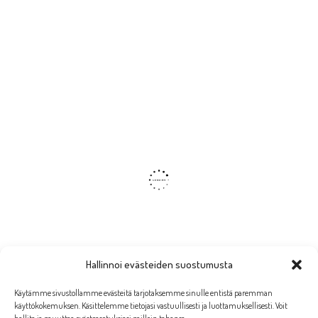
Hallinnoi evästeiden suostumusta
Käytämme sivustollamme evästeitä tarjotaksemme sinulle entistä paremman
käyttökokemuksen. Käsittelemme tietojasi vastuullisesti ja luottamuksellisesti. Voit