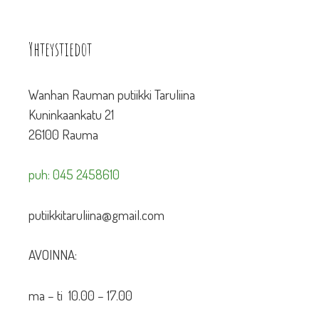
Yhteystiedot
Wanhan Rauman putiikki Taruliina
Kuninkaankatu 21
26100 Rauma
puh: 045 2458610
putiikkitaruliina@gmail.com
AVOINNA:
ma – ti 10.00 – 17.00