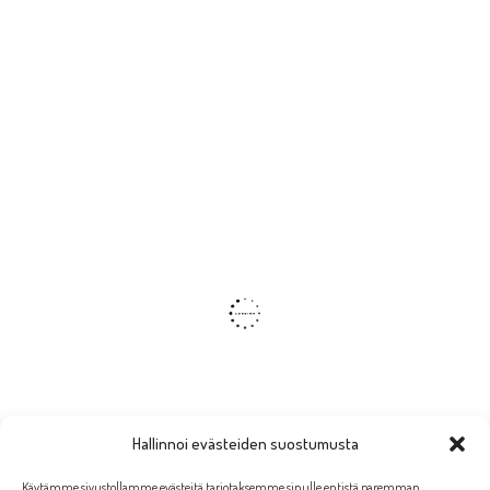
Hallinnoi evästeiden suostumusta
Käytämme sivustollamme evästeitä tarjotaksemme sinulle entistä paremman