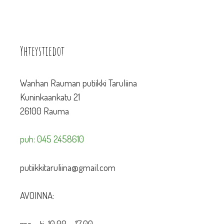
Yhteystiedot
Wanhan Rauman putiikki Taruliina
Kuninkaankatu 21
26100 Rauma
puh: 045 2458610
putiikkitaruliina@gmail.com
AVOINNA:
ma – ti 10.00 – 17.00