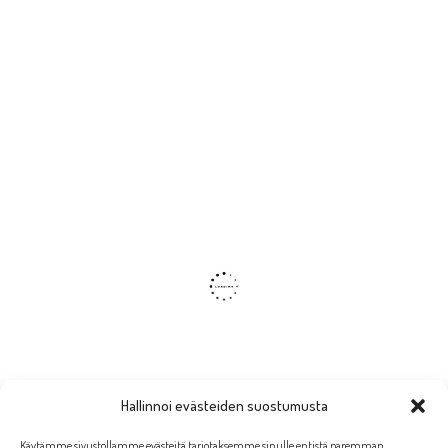
Hallinnoi evästeiden suostumusta
Käytämme sivustollamme evästeitä tarjotaksemme sinulle entistä paremman