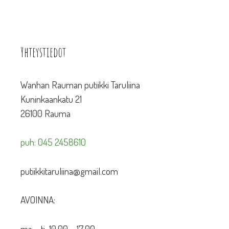
Yhteystiedot
Wanhan Rauman putiikki Taruliina
Kuninkaankatu 21
26100 Rauma
puh: 045 2458610
putiikkitaruliina@gmail.com
AVOINNA:
ma – ti 10.00 – 17.00