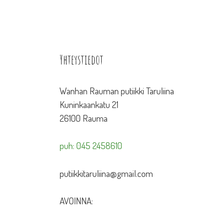
Yhteystiedot
Wanhan Rauman putiikki Taruliina
Kuninkaankatu 21
26100 Rauma
puh: 045 2458610
putiikkitaruliina@gmail.com
AVOINNA: