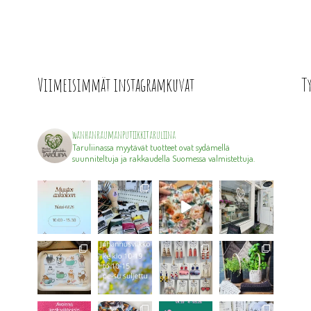
Viimeisimmät instagramkuvat
T
wanhanraumanputiikkitaruliina
Taruliinassa myytävät tuotteet ovat sydämellä
suunniteltuja ja rakkaudella Suomessa valmistettuja.