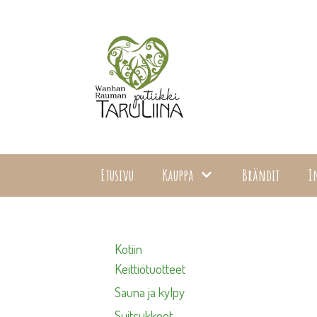
Siirry
sisältöön
Etusivu
Kauppa
Brändit
I
Kotiin
Keittiötuotteet
Sauna ja kylpy
Suitsukkeet