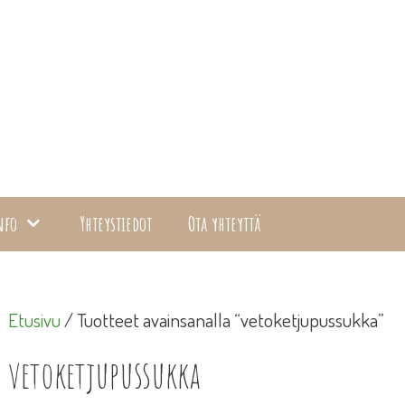
nfo
Yhteystiedot
Ota yhteyttä
Etusivu
/ Tuotteet avainsanalla “vetoketjupussukka”
vetoketjupussukka