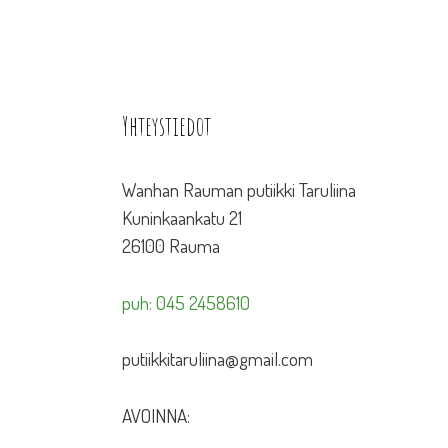
Yhteystiedot
Wanhan Rauman putiikki Taruliina
Kuninkaankatu 21
26100 Rauma
puh: 045 2458610
putiikkitaruliina@gmail.com
AVOINNA: