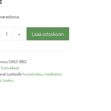
€
 varastossa
+
Lisää ostoskoriin
uke
ation
ä
unnus (SKU):
1862
:
Suitsukkeet
nat tuotteelle
huonetuoksu
,
meditation
,
e
,
tuoksu