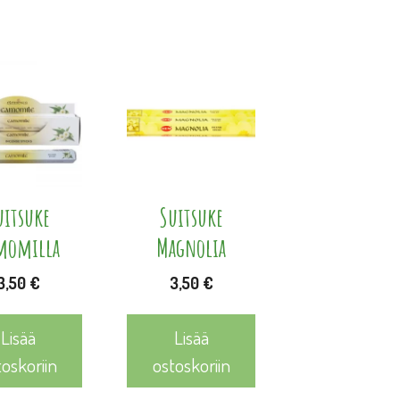
uitsuke
Suitsuke
momilla
Magnolia
3,50
€
3,50
€
Lisää
Lisää
toskoriin
ostoskoriin