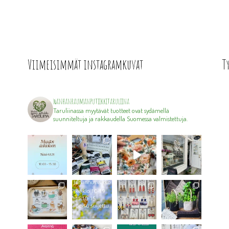
Viimeisimmät instagramkuvat
T
wanhanraumanputiikkitaruliina
Taruliinassa myytävät tuotteet ovat sydämellä
suunniteltuja ja rakkaudella Suomessa valmistettuja.