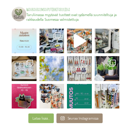
wanhanraumanputiikkitaruliina
Taruliinassa myytävät tuotteet ovat sydämellä suunniteltuja ja
rakkaudella Suomessa valmistettuja.
Lataa lisää...
Seuraa Instagramissa