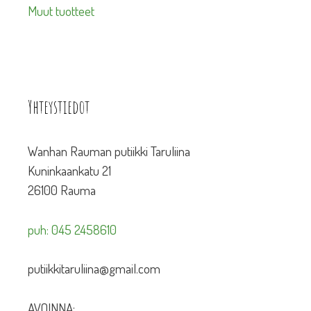
Muut tuotteet
Yhteystiedot
Wanhan Rauman putiikki Taruliina
Kuninkaankatu 21
26100 Rauma
puh: 045 2458610
putiikkitaruliina@gmail.com
AVOINNA: