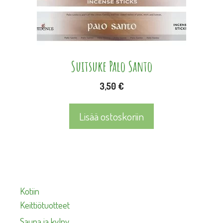
Suitsuke Palo Santo
3,50
€
Lisää ostoskoriin
Kotiin
Keittiötuotteet
Sauna ja kylpy