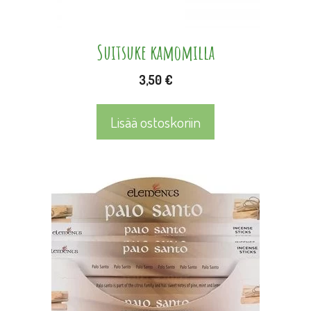
Suitsuke kamomilla
3,50
€
Lisää ostoskoriin