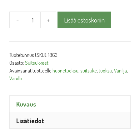
-
+
Lisää ostoskoriin
Suitsuke
Vanilla
määrä
Tuotetunnus (SKU):
1863
Osasto:
Suitsukkeet
Avainsanat tuotteelle
huonetuoksu
,
suitsuke
,
tuoksu
,
Vanilja
,
Vanilla
Kuvaus
Lisätiedot