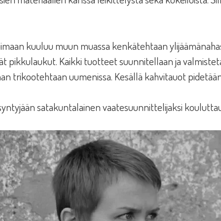
ikoimaan kuuluu muun muassa kenkätehtaan ylijäämänaha
ät pikkulaukut. Kaikki tuotteet suunnitellaan ja valmistet
an trikootehtaan uumenissa. Kesällä kahvitauot pidetäänki
(syntyjään satakuntalainen vaatesuunnittelijaksi koulutta