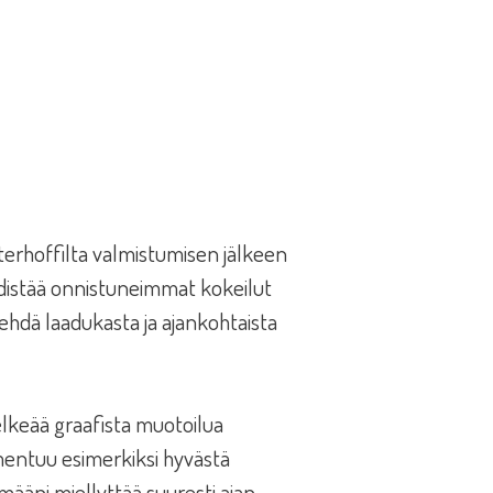
rhoffilta valmistumisen jälkeen
yhdistää onnistuneimmat kokeilut
tehdä laadukasta ja ajankohtaista
Selkeää graafista muotoilua
mmentuu esimerkiksi hyvästä
lmääni miellyttää suuresti ajan