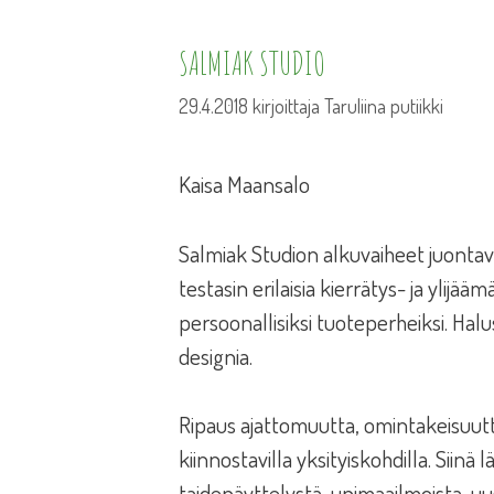
SALMIAK STUDIO
29.4.2018
kirjoittaja
Taruliina putiikki
Kaisa Maansalo
Salmiak Studion alkuvaiheet juont
testasin erilaisia kierrätys- ja ylij
persoonallisiksi tuoteperheiksi. Halu
designia.
Ripaus ajattomuutta, omintakeisuutta 
kiinnostavilla yksityiskohdilla. Sii
taidenäyttelystä, unimaailmoista, uus