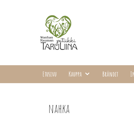
Siirry
sisältöön
Etusivu
Kauppa
Brändit
I
nahka