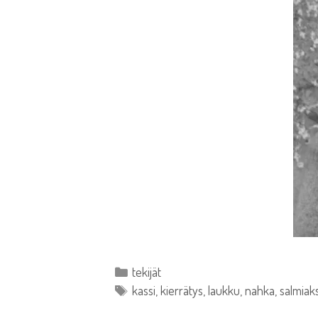
Kategoriat
tekijät
Avainsanat
kassi
,
kierrätys
,
laukku
,
nahka
,
salmiak