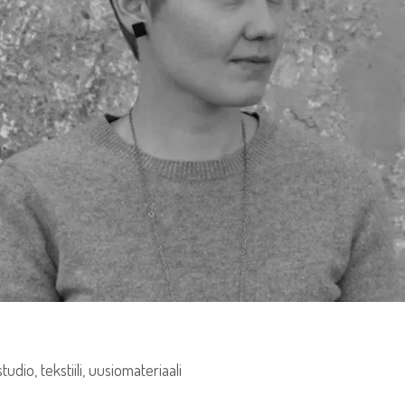
studio
,
tekstiili
,
uusiomateriaali