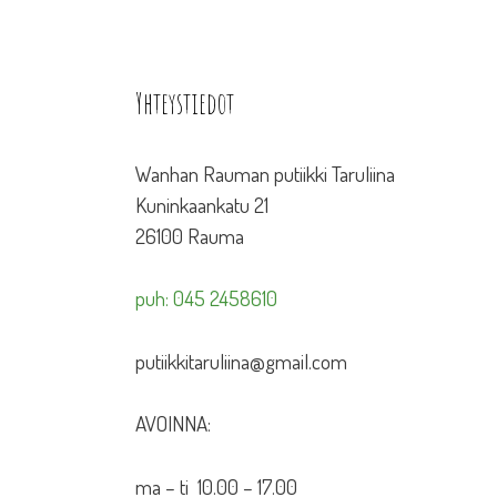
Yhteystiedot
Wanhan Rauman putiikki Taruliina
Kuninkaankatu 21
26100 Rauma
puh: 045 2458610
putiikkitaruliina@gmail.com
AVOINNA:
ma – ti 10.00 – 17.00