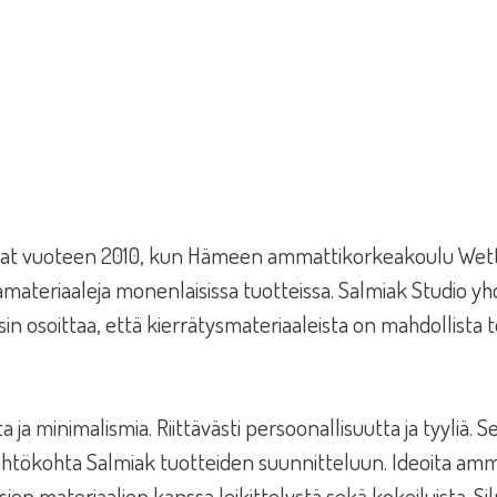
avat vuoteen 2010, kun Hämeen ammattikorkeakoulu Wette
äämämateriaaleja monenlaisissa tuotteissa. Salmiak Studio 
sin osoittaa, että kierrätysmateriaaleista on mahdollista 
ja minimalismia. Riittävästi persoonallisuutta ja tyyliä. 
nä lähtökohta Salmiak tuotteiden suunnitteluun. Ideoita a
ien materiaalien kanssa leikittelystä sekä kokeiluista. Si