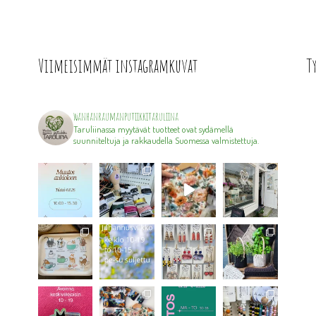
Viimeisimmät instagramkuvat
T
wanhanraumanputiikkitaruliina
Taruliinassa myytävät tuotteet ovat sydämellä
suunniteltuja ja rakkaudella Suomessa valmistettuja.