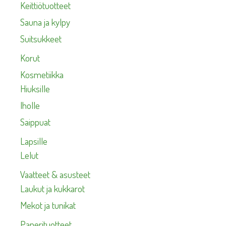
Keittiötuotteet
Sauna ja kylpy
Suitsukkeet
Korut
Kosmetiikka
Hiuksille
Iholle
Saippuat
Lapsille
Lelut
Vaatteet & asusteet
Laukut ja kukkarot
Mekot ja tunikat
Paperituotteet