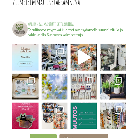
Viimeisimmät instagramkuvat
wanhanraumanputiikkitaruliina
Taruliinassa myytävät tuotteet ovat sydämellä suunniteltuja ja
rakkaudella Suomessa valmistettuja.