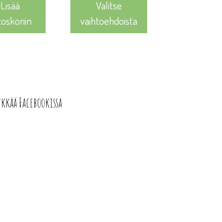
Lisää
Valitse
toskoriin
vaihtoehdoista
ykkää Facebookissa