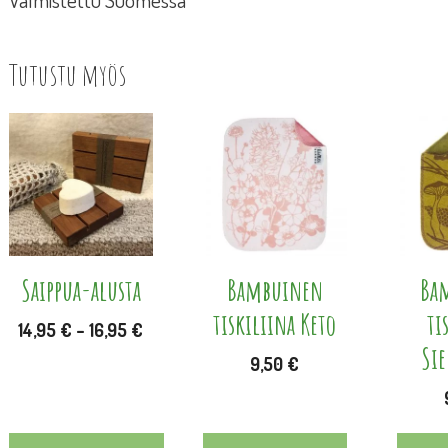
Tutustu myös
Tällä
tuotteella
on
useampi
muunnelma.
Voit
Saippua-alusta
Bambuinen
Ba
tehdä
tiskiliina Keto
ti
Hintaluokka:
14,95
€
–
16,95
€
valinnat
Si
14,95 €
9,50
€
tuotteen
-
sivulla.
16,95 €