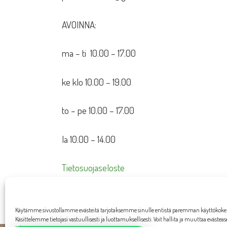
AVOINNA:
ma – ti 10.00 – 17.00
ke klo 10.00 – 19.00
to – pe 10.00 – 17.00
la 10.00 – 14.00
Tietosuojaseloste
Toimitusehdot
Käytämme sivustollamme evästeitä tarjotaksemme sinulle entistä paremman käyttökok
Käsittelemme tietojasi vastuullisesti ja luottamuksellisesti. Voit hallita ja muuttaa evästea