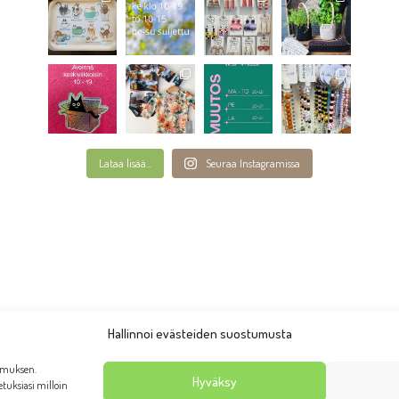
Lataa lisää...
Seuraa Instagramissa
Hallinnoi evästeiden suostumusta
emuksen.
Hyväksy
setuksiasi milloin