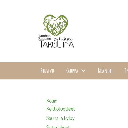
Siirry
sisältöön
Etusivu
Kauppa
Brändit
I
Kotiin
Keittiötuotteet
Sauna ja kylpy
Suitsukkeet