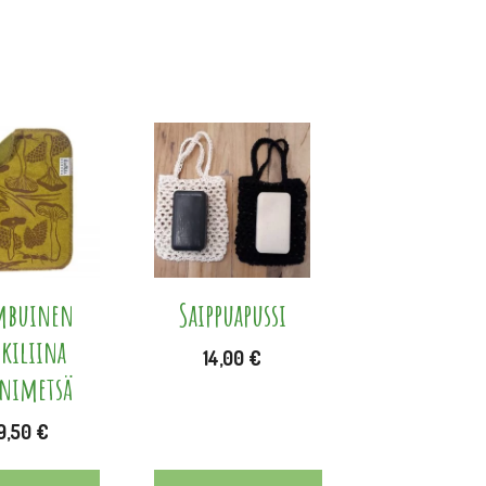
Tällä
tuotteella
on
useampi
muunnelma.
Voit
mbuinen
Saippuapussi
tehdä
skiliina
14,00
€
valinnat
enimetsä
tuotteen
9,50
€
sivulla.