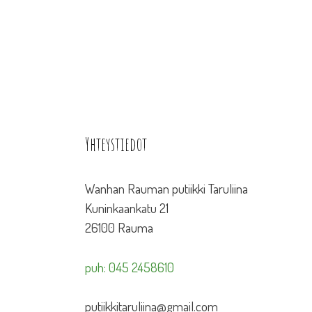
Yhteystiedot
Wanhan Rauman putiikki Taruliina
Kuninkaankatu 21
26100 Rauma
puh: 045 2458610
putiikkitaruliina@gmail.com