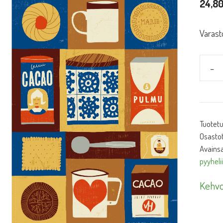
24,8
Varast
-
Keitt
Kaaka
määr
Tuotet
Osasto
Avainsa
pyyheli
Kehvo