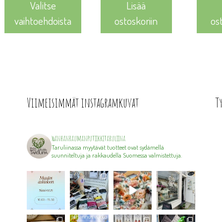
Valitse
Lisää
vaihtoehdoista
ostoskoriin
os
Viimeisimmät instagramkuvat
T
wanhanraumanputiikkitaruliina
Taruliinassa myytävät tuotteet ovat sydämellä
suunniteltuja ja rakkaudella Suomessa valmistettuja.