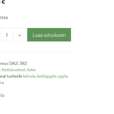
0
€
ossa
+
Lisää ostoskoriin
iöpyyhe
o
ä
unnus (SKU):
3162
t:
Keittiötuotteet
,
Kotiin
nat tuotteelle
kehvola
,
keittiöpyyhe
,
pyyhe
,
ina
la