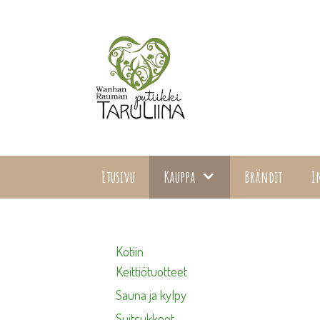
Siirry
sisältöön
Etusivu
Kauppa
Brändit
I
Kotiin
Keittiötuotteet
Sauna ja kylpy
Suitsukkeet