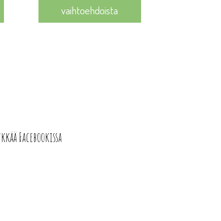
12,40 €.
11,16 €.
vaihtoehdoista
ykkää Facebookissa