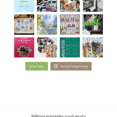
Lataa lisää...
Seuraa Instagramissa
Hallinnoi evästeiden suostumusta