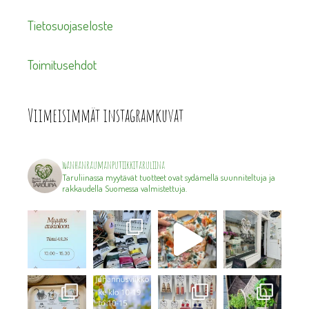
Tietosuojaseloste
Toimitusehdot
Viimeisimmät instagramkuvat
wanhanraumanputiikkitaruliina
Taruliinassa myytävät tuotteet ovat sydämellä suunniteltuja ja
rakkaudella Suomessa valmistettuja.