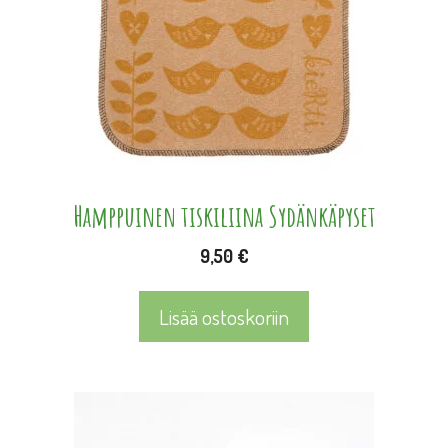
Hamppuinen tiskiliina Sydänkäpyset
9,50
€
Lisää ostoskoriin