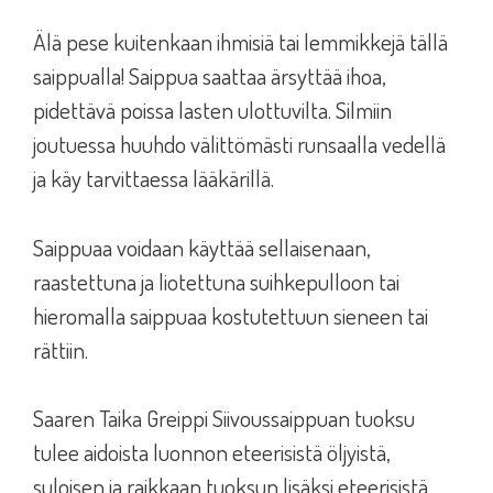
Älä pese kuitenkaan ihmisiä tai lemmikkejä tällä
saippualla! Saippua saattaa ärsyttää ihoa,
pidettävä poissa lasten ulottuvilta. Silmiin
joutuessa huuhdo välittömästi runsaalla vedellä
ja käy tarvittaessa lääkärillä.
Saippuaa voidaan käyttää sellaisenaan,
raastettuna ja liotettuna suihkepulloon tai
hieromalla saippuaa kostutettuun sieneen tai
rättiin.
Saaren Taika Greippi Siivoussaippuan tuoksu
tulee aidoista luonnon eteerisistä öljyistä,
suloisen ja raikkaan tuoksun lisäksi eteerisistä