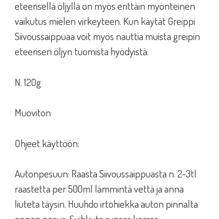
eteerisellä öljyllä on myös erittäin myönteinen
vaikutus mielen virkeyteen. Kun käytät Greippi
Siivoussaippuaa voit myös nauttia muista greipin
eteerisen öljyn tuomista hyödyistä.
N. 120g
Muoviton
Ohjeet käyttöön:
Autonpesuun: Raasta Siivoussaippuasta n. 2-3tl
raastetta per 500ml lämmintä vettä ja anna
liuteta täysin. Huuhdo irtohiekka auton pinnalta
ennen pesua. Suihkuta runsas kerros