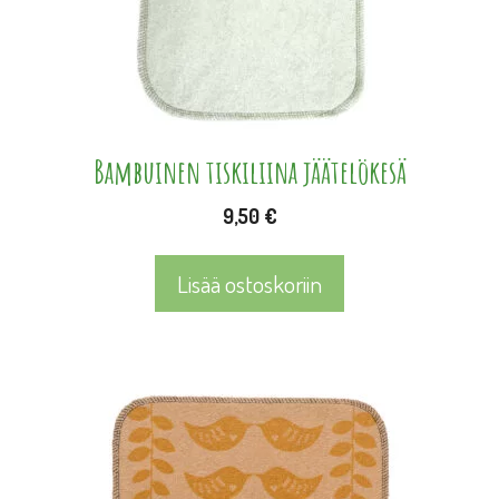
Bambuinen tiskiliina jäätelökesä
9,50
€
Lisää ostoskoriin