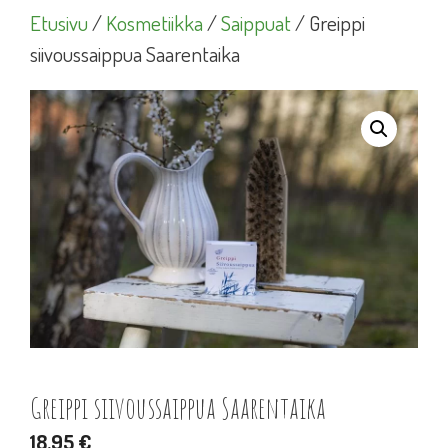
Etusivu
/
Kosmetiikka
/
Saippuat
/ Greippi
siivoussaippua Saarentaika
Greippi siivoussaippua Saarentaika
18,95
€