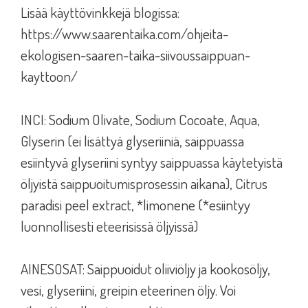
Lisää käyttövinkkejä blogissa:
https://www.saarentaika.com/ohjeita-
ekologisen-saaren-taika-siivoussaippuan-
kayttoon/
INCI: Sodium Olivate, Sodium Cocoate, Aqua,
Glyserin (ei lisättyä glyseriiniä, saippuassa
esiintyvä glyseriini syntyy saippuassa käytetyistä
öljyistä saippuoitumisprosessin aikana), Citrus
paradisi peel extract, *limonene (*esiintyy
luonnollisesti eteerisissä öljyissä)
AINESOSAT: Saippuoidut oliiviöljy ja kookosöljy,
vesi, glyseriini, greipin eteerinen öljy. Voi