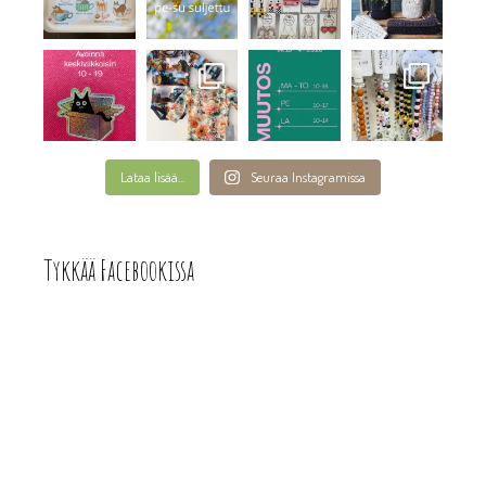
Lataa lisää...
Seuraa Instagramissa
Tykkää Facebookissa