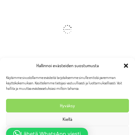
Hallinnoi evästeiden suostumusta
Käytämme sivustollamme evästeitä tarjotaksemme sinulle entistä paremman
käyttökokemuksen. Käsittelemme tietojasi vastuullisesti ja luottamuksellisesti. Voit
hallita ja muuttaa evästeasetuksiasi milloin tahansa.
Hyväksy
Kiellä
Wanhan Rauman putiikki Taruliina 2026 | Ulkoasu:
AllaQuun
Näytä asetukset
Lähetä WhatsApp viesti