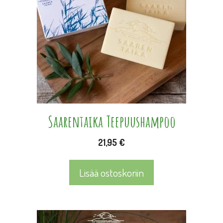
Saarentaika Teepuushampoo
21,95
€
Lisää ostoskoriin