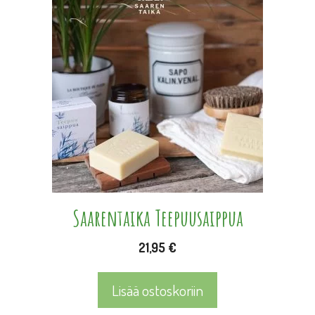
Saarentaika Teepuusaippua
21,95
€
Lisää ostoskoriin