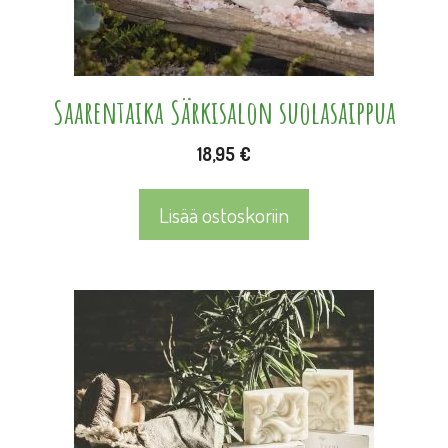
Saarentaika Särkisalon suolasaippua
18,95
€
Lisää ostoskoriin