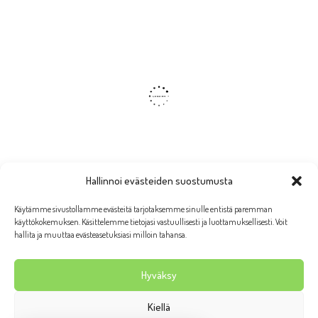
Hallinnoi evästeiden suostumusta
Käytämme sivustollamme evästeitä tarjotaksemme sinulle entistä paremman
käyttökokemuksen. Käsittelemme tietojasi vastuullisesti ja luottamuksellisesti. Voit
hallita ja muuttaa evästeasetuksiasi milloin tahansa.
Hyväksy
Kiellä