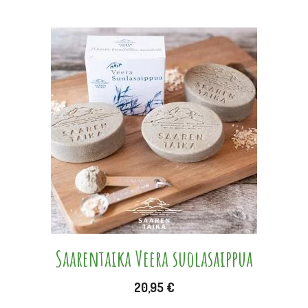
Saarentaika Veera suolasaippua
20,95
€