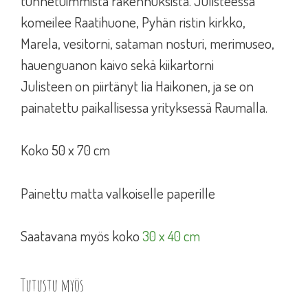
tunnetuimmista rakennuksista. Julisteessa
komeilee Raatihuone, Pyhän ristin kirkko,
Marela, vesitorni, sataman nosturi, merimuseo,
hauenguanon kaivo sekä kiikartorni
Julisteen on piirtänyt Iia Haikonen, ja se on
painatettu paikallisessa yrityksessä Raumalla.
Koko 50 x 70 cm
Painettu matta valkoiselle paperille
Saatavana myös koko
30 x 40 cm
Tutustu myös