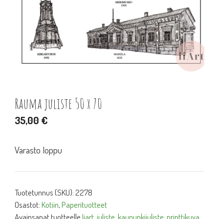
Rauma juliste 50 x 70
35,00
€
Varasto loppu
Tuotetunnus (SKU):
2278
Osastot:
Kotiin
,
Paperituotteet
Avainsanat tuotteelle
Iiart
,
juliste
,
kaupunkijuliste
,
printtikuva
,