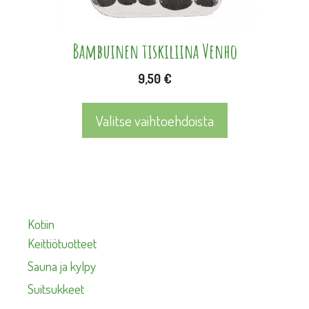
tuotteen
sivulla.
Bambuinen tiskiliina Venho
9,50
€
Valitse vaihtoehdoista
Kotiin
Keittiötuotteet
Sauna ja kylpy
Suitsukkeet