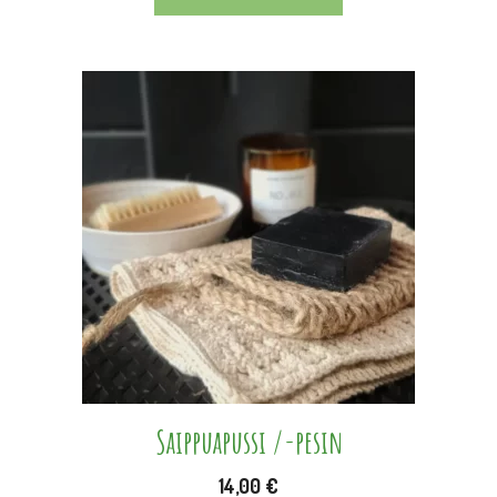
Saippuapussi /-pesin
14,00
€