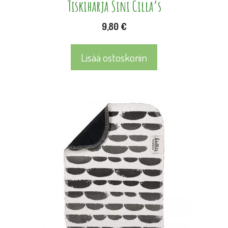
Tiskiharja Sini Cilla’s
9,80
€
Lisää ostoskoriin
Tällä
tuotteella
on
useampi
muunnelma.
Voit
tehdä
valinnat