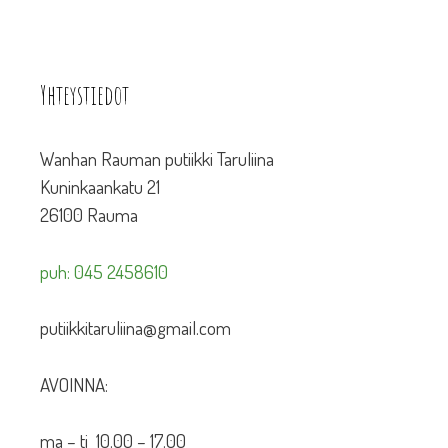
Yhteystiedot
Wanhan Rauman putiikki Taruliina
Kuninkaankatu 21
26100 Rauma
puh: 045 2458610
putiikkitaruliina@gmail.com
AVOINNA:
ma – ti 10.00 – 17.00