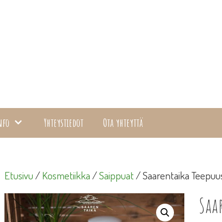
nfo
Yhteystiedot
Ota yhteyttä
Etusivu
/
Kosmetiikka
/
Saippuat
/ Saarentaika Teepuu
Saa