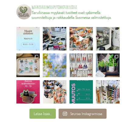
wanhanraumanputiikkitaruliina
Taruliinassa myytävät tuotteet ovat sydämellä
suunniteltuja ja rakkaudella Suomessa valmistettuja.
Lataa lisää...
Seuraa Instagramissa