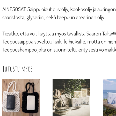
AINESOSAT: Saippuoidut oliiviöljy, kookosöljy ja auring
saaristosta, glyseriini, sekä teepuun eteerinen öljy.
Tiesitkö, että voit käyttää myös tavallista Saaren Taik
Teepuusaippua soveltuu kaikille hiuksille, mutta on h
Teepuushampoo joka on suunniteltu erityisesti voimakkaas
Tutustu myös
Tällä
tuotteella
on
useampi
muunnelma.