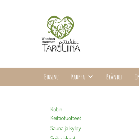
Siirry
sisältöön
Etusivu
Kauppa
Brändit
I
Kotiin
Keittiötuotteet
Sauna ja kylpy
Suitsukkeet