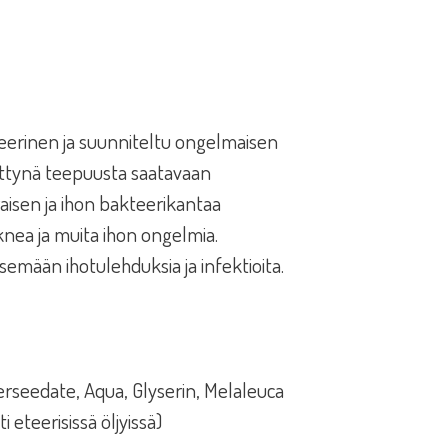
eerinen ja suunniteltu ongelmaisen
tettynä teepuusta saatavaan
aisen ja ihon bakteerikantaa
nea ja muita ihon ongelmia.
emään ihotulehduksia ja infektioita.
rseedate, Aqua, Glyserin, Melaleuca
i eteerisissä öljyissä)