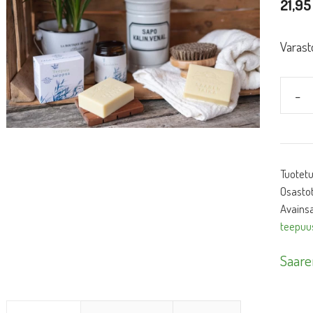
21,9
Varast
-
Saare
Teepu
määr
Tuotet
Osasto
Avainsa
teepuu
Saare