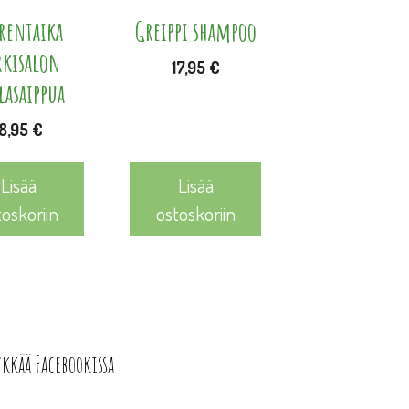
rentaika
Greippi shampoo
rkisalon
17,95
€
lasaippua
18,95
€
Lisää
Lisää
toskoriin
ostoskoriin
ykkää Facebookissa