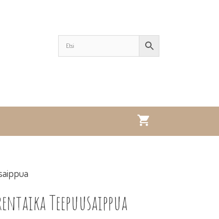
saippua
rentaika Teepuusaippua