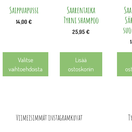
Voit
Saippuapussi
Saarentaika
Saa
tehdä
Tyrni shampoo
Sä
14,00
€
valinnat
suo
25,95
€
tuotteen
sivulla.
Valitse
Lisää
vaihtoehdoista
ostoskoriin
os
Viimeisimmät instagramkuvat
T