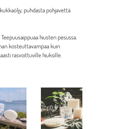
onkukkaöljy, puhdasta pohjavettä
a® Teepuusaippuaa hiusten pesussa.
ieman kosteuttavampaa kuin
ti rasvoittuville hiuksille.