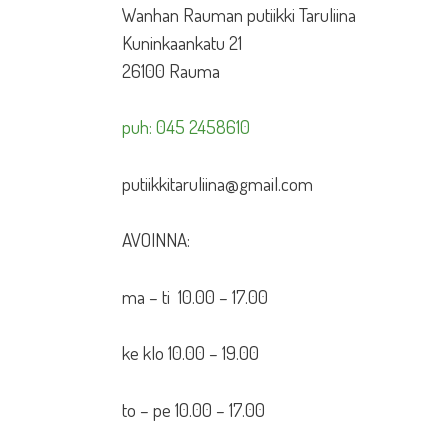
Wanhan Rauman putiikki Taruliina
Kuninkaankatu 21
26100 Rauma
puh: 045 2458610
putiikkitaruliina@gmail.com
AVOINNA:
ma – ti 10.00 – 17.00
ke klo 10.00 – 19.00
to – pe 10.00 – 17.00