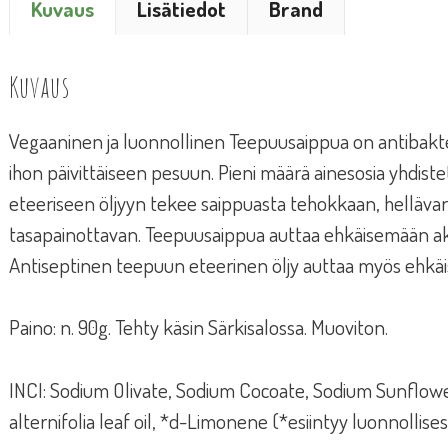
Kuvaus
Lisätiedot
Brand
Kuvaus
Vegaaninen ja luonnollinen Teepuusaippua on antibakt
ihon päivittäiseen pesuun. Pieni määrä ainesosia yhdis
eteeriseen öljyyn tekee saippuasta tehokkaan, hellävar
tasapainottavan. Teepuusaippua auttaa ehkäisemään ak
Antiseptinen teepuun eteerinen öljy auttaa myös ehkäis
Paino: n. 90g. Tehty käsin Särkisalossa. Muoviton.
INCI: Sodium Olivate, Sodium Cocoate, Sodium Sunflowe
alternifolia leaf oil, *d-Limonene (*esiintyy luonnollisest