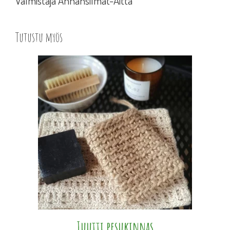
Valmistaja Annansilmät-Aitta
Tutustu myös
Juutti pesukinnas