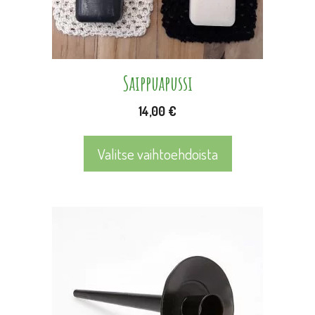
valinnat
tuotteen
sivulla.
Saippuapussi
14,00
€
Valitse vaihtoehdoista