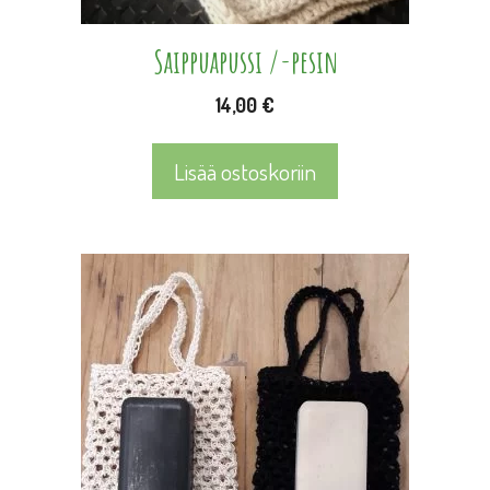
Saippuapussi /-pesin
14,00
€
Lisää ostoskoriin
Tällä
tuotteella
on
useampi
muunnelma.
Voit
tehdä