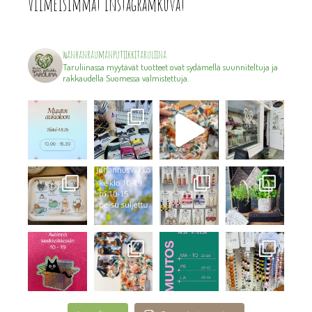
Viimeisimmät instagramkuvat
wanhanraumanputiikkitaruliina
Taruliinassa myytävät tuotteet ovat sydämellä suunniteltuja ja
rakkaudella Suomessa valmistettuja.