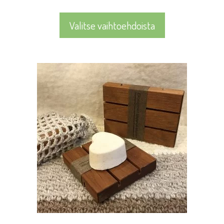
Valitse vaihtoehdoista
Tällä
tuotteella
on
useampi
muunnelma.
Voit
tehdä
valinnat
tuotteen
sivulla.