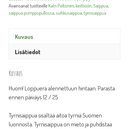
Avainsanat tuotteelle
Katri Peltonen
,
keittiöön
,
Saippua
,
saippua pumppupullossa
,
suihkusaippua
,
tyrnisaippua
Kuvaus
Lisätiedot
Kuvaus
Huom! Loppuerä alennettuun hintaan. Parasta
ennen päiväys 12 / 25
Tyrnisaippua sisältää aitoa tyrniä Suomen
luonnosta. Tyrnisaippua on mieto ja puhdistaa