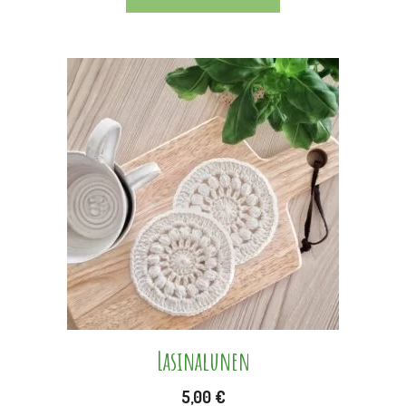
Tällä
tuotteella
on
useampi
muunnelma.
Voit
tehdä
valinnat
tuotteen
sivulla.
Lasinalunen
5,00
€