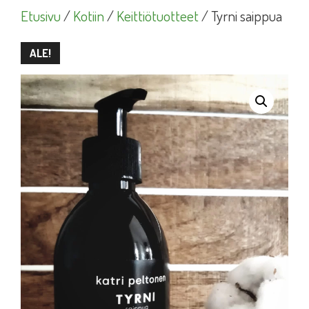
Etusivu
/
Kotiin
/
Keittiötuotteet
/ Tyrni saippua
ALE!