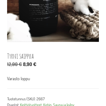
Tyrni saippua
Alkuperäinen
Nykyinen
12,90
€
8,90
€
hinta
hinta
oli:
on:
Varasto loppu
12,90 €.
8,90 €.
Tuotetunnus (SKU):
2667
Osastot:
Keittiötuotteet
,
Kotiin
,
Sauna ja kylpy