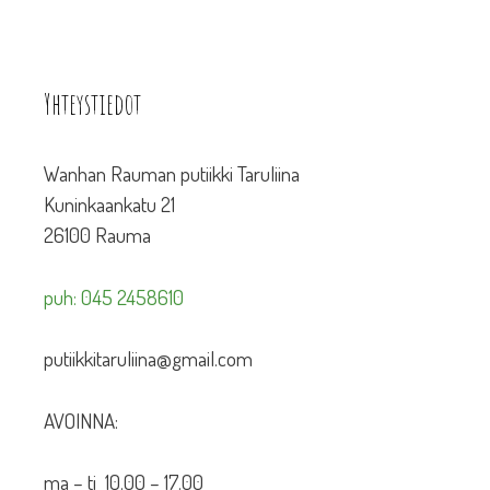
Yhteystiedot
Wanhan Rauman putiikki Taruliina
Kuninkaankatu 21
26100 Rauma
puh: 045 2458610
putiikkitaruliina@gmail.com
AVOINNA:
ma – ti 10.00 – 17.00