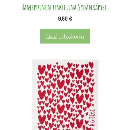
Hamppuinen tiskiliina Sydänkäpyset
9,50
€
Lisää ostoskoriin