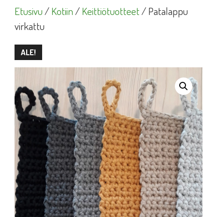
Etusivu
/
Kotiin
/
Keittiötuotteet
/ Patalappu
virkattu
ALE!