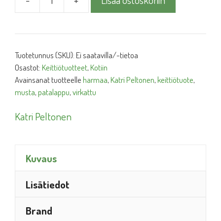
Patalappu
virkattu
määrä
Tuotetunnus (SKU):
Ei saatavilla/-tietoa
Osastot:
Keittiötuotteet
,
Kotiin
Avainsanat tuotteelle
harmaa
,
Katri Peltonen
,
keittiötuote
,
musta
,
patalappu
,
virkattu
Katri Peltonen
Kuvaus
Lisätiedot
Brand