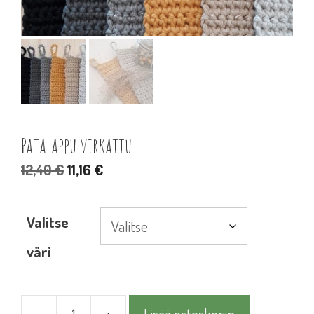
Patalappu virkattu
Alkuperäinen
Nykyinen
12,40
€
11,16
€
hinta
hinta
oli:
on:
Valitse
12,40 €.
11,16 €.
väri
-
+
Lisää ostoskoriin