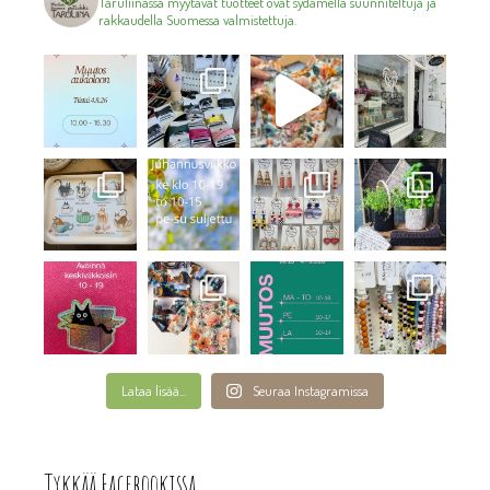
Taruliinassa myytävät tuotteet ovat sydämellä suunniteltuja ja
rakkaudella Suomessa valmistettuja.
Lataa lisää...
Seuraa Instagramissa
Tykkää Facebookissa