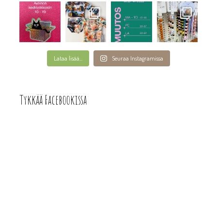
Lataa lisää...
Seuraa Instagramissa
Tykkää Facebookissa