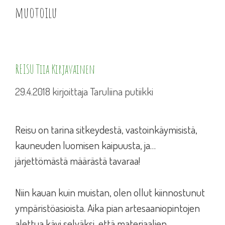
muotoilu
REISU Tiia Kirjavainen
29.4.2018
kirjoittaja
Taruliina putiikki
Reisu on tarina sitkeydestä, vastoinkäymisistä,
kauneuden luomisen kaipuusta, ja…
järjettömästä määrästä tavaraa!
Niin kauan kuin muistan, olen ollut kiinnostunut
ympäristöasioista. Aika pian artesaaniopintojen
alettua kävi selväksi, että materiaalien