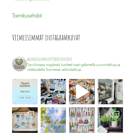
Toimitusehdot
Viimeisimmät instagramkuvat
wanhanraumanputiikkitaruliina
Taruliinassa myytävät tuotteet ovat sydämellä suunniteltuja ja
rakkaudella Suomessa valmistettuja.