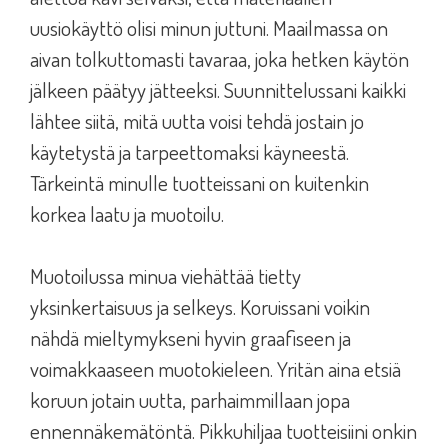
uusiokäyttö olisi minun juttuni. Maailmassa on
aivan tolkuttomasti tavaraa, joka hetken käytön
jälkeen päätyy jätteeksi. Suunnittelussani kaikki
lähtee siitä, mitä uutta voisi tehdä jostain jo
käytetystä ja tarpeettomaksi käyneestä.
Tärkeintä minulle tuotteissani on kuitenkin
korkea laatu ja muotoilu.
Muotoilussa minua viehättää tietty
yksinkertaisuus ja selkeys. Koruissani voikin
nähdä mieltymykseni hyvin graafiseen ja
voimakkaaseen muotokieleen. Yritän aina etsiä
koruun jotain uutta, parhaimmillaan jopa
ennennäkemätöntä. Pikkuhiljaa tuotteisiini onkin