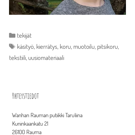
Kategoriat
tekijät
Avainsanat
käsityö
,
kierrätys
,
koru
,
muotoilu
,
pitsikoru
,
tekstiili
,
uusiomateriaali
Yhteystiedot
Wanhan Rauman putiikki Taruliina
Kuninkaankatu 21
26100 Rauma