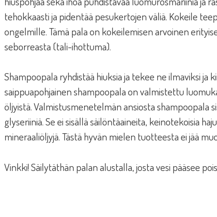
hiuspohjaa sekä ihoa puhdistavaa luomurosmariinia ja r
tehokkaasti ja pidentää pesukertojen väliä. Kokeile 
ongelmille. Tämä pala on kokeilemisen arvoinen erityisesti
seborreasta (tali-ihottuma).
Shampoopala ryhdistää hiuksia ja tekee ne ilmaviksi ja kii
saippuapohjainen shampoopala on valmistettu luomukasviö
öljyistä. Valmistusmenetelmän ansiosta shampoopala s
glyseriiniä. Se ei sisällä säilöntäaineita, keinotekoisia haju
mineraaliöljyjä. Tästä hyvän mielen tuotteesta ei jää muo
Vinkki! Säilytäthän palan alustalla, josta vesi pääsee po