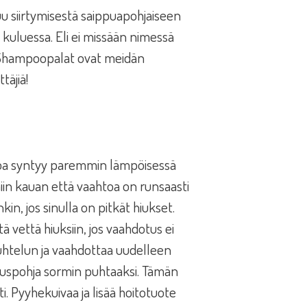
uu siirtymisestä saippuapohjaiseen
uluessa. Eli ei missään nimessä
ä. Shampoopalat ovat meidän
täjiä!
htoa syntyy paremmin lämpöisessä
 niin kauan että vaahtoa on runsaasti
in, jos sinulla on pitkät hiukset.
vettä hiuksiin, jos vaahdotus ei
uhtelun ja vaahdottaa uudelleen
 hiuspohja sormin puhtaaksi. Tämän
i. Pyyhekuivaa ja lisää hoitotuote