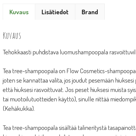
Kuvaus
Lisätiedot
Brand
Kuvaus
Tehokkaasti puhdistava luomushampoopala rasvoittuvill
Tea tree-shampoopala on Flow Cosmetics-shampoopal
joten se kannattaa valita, jos joudut pesemään hiuksesi pä
että hiuksesi rasvoittuvat. Jos peset hiuksesi muista syist
tai muotoilutuotteiden käyttö), sinulle riittää miedompi
(Kehäkukka).
Tea tree-shampoopala sisältää talineritystä tasapainot