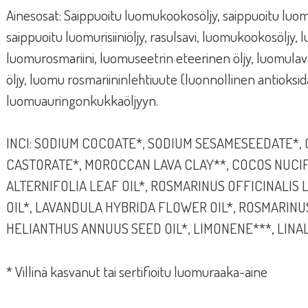
Ainesosat: Saippuoitu luomukookosöljy, saippuoitu luomus
saippuoitu luomurisiiniöljy, rasulsavi, luomukookosöljy,
luomurosmariini, luomuseetrin eteerinen öljy, luomulava
öljy, luomu rosmariininlehtiuute (luonnollinen antioksi
luomuauringonkukkaöljyyn.
INCI: SODIUM COCOATE*, SODIUM SESAMESEEDATE*, 
CASTORATE*, MOROCCAN LAVA CLAY**, COCOS NUCIF
ALTERNIFOLIA LEAF OIL*, ROSMARINUS OFFICINALIS
OIL*, LAVANDULA HYBRIDA FLOWER OIL*, ROSMARINU
HELIANTHUS ANNUUS SEED OIL*, LIMONENE***, LINA
* Villinä kasvanut tai sertifioitu luomuraaka-aine