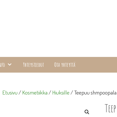
nfo
Yhteystiedot
Ota yhteyttä
Etusivu
/
Kosmetiikka
/
Hiuksille
/ Teepuu shmpoopala
Tee