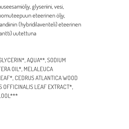
eesamiöljy, glyseriini, vesi,
 luomuteepuun eteerinen öljy,
ndiinin (hybridilaventeli) eteerinen
dantti) uutettuna
GLYCERIN*, AQUA**, SODIUM
ERA OIL*, MELALEUCA
 LEAF*, CEDRUS ATLANTICA WOOD
S OFFICINALIS LEAF EXTRACT*,
LOOL***