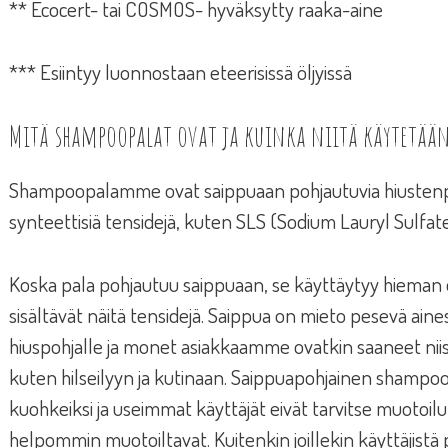
** Ecocert- tai COSMOS- hyväksytty raaka-aine
*** Esiintyy luonnostaan eteerisissä öljyissä
Mitä shampoopalat ovat ja kuinka niitä käytetää
Shampoopalamme ovat saippuaan pohjautuvia hiustenpes
synteettisiä tensidejä, kuten SLS (Sodium Lauryl Sulfat
Koska pala pohjautuu saippuaan, se käyttäytyy hieman e
sisältävät näitä tensidejä. Saippua on mieto pesevä aine
hiuspohjalle ja monet asiakkaamme ovatkin saaneet nii
kuten hilseilyyn ja kutinaan. Saippuapohjainen shampoo
kuohkeiksi ja useimmat käyttäjät eivät tarvitse muotoilu
helpommin muotoiltavat. Kuitenkin joillekin käyttäjistä