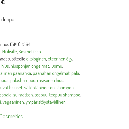
0
€
o loppu
unnus (SKU):
1364
t:
Hiuksille
,
Kosmetiikka
nat tuotteelle
ekologinen
,
eteerinen öljy
,
,
hius
,
hiuspohjan ongelmat
,
luomu
,
allinen päänahka
,
päänahan ongelmat
,
pala
,
ippua
,
palashampoo
,
rasvainen hius
,
tuvat hiukset
,
säilöntäaineeton
,
shampoo
,
opala
,
sulfaatiton
,
teepuu
,
teepuu shampoo
,
i
,
vegaaninen
,
ympäristöystävällinen
Cosmetics