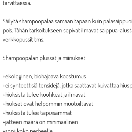
tarvittaessa.
Säilytä shampoopalaa samaan tapaan kuin palasaippuoita,
pois. Tähän tarkoitukseen sopivat ilmavat saippua-alust
verkkopussit tms.
Shampoopalan plussat ja miinukset
+ekologinen, biohajoava koostumus
+ei synteettisiä tensidejä, jotka saattavat kuivattaa hius
+hiuksista tulee kuohkeat ja ilmavat
+hiukset ovat helpommin muotoiltavat
+hiuksista tulee taipuisammat
+jätteen määrä on minimaalinen
+sopii koko perheelle