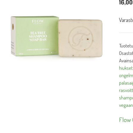
16,0
Varast
Tuotet
Osasto
Avainsa
hiukset
ongelm
palasa
rasvoit
shampo
vegaan
Flow 