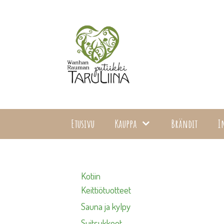
Siirry
sisältöön
Etusivu
Kauppa
Brändit
I
Kotiin
Keittiötuotteet
Sauna ja kylpy
Suitsukkeet