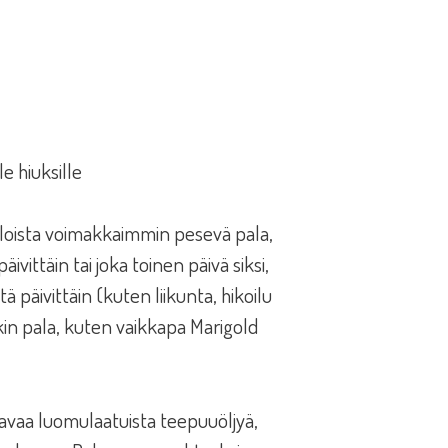
e hiuksille
oista voimakkaimmin pesevä pala,
ivittäin tai joka toinen päivä siksi,
ä päivittäin (kuten liikunta, hikoilu
kin pala, kuten vaikkapa Marigold
tavaa luomulaatuista teepuuöljyä,