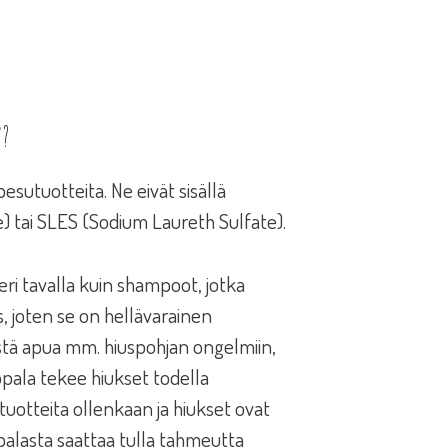
n?
utuotteita. Ne eivät sisällä
e) tai SLES (Sodium Laureth Sulfate).
ri tavalla kuin shampoot, jotka
s, joten se on hellävarainen
stä apua mm. hiuspohjan ongelmiin,
pala tekee hiukset todella
tuotteita ollenkaan ja hiukset ovat
 palasta saattaa tulla tahmeutta