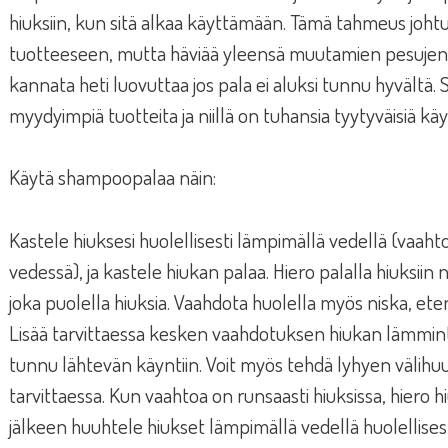
hiuksiin, kun sitä alkaa käyttämään. Tämä tahmeus joht
tuotteeseen, mutta häviää yleensä muutamien pesujen k
kannata heti luovuttaa jos pala ei aluksi tunnu hyvält
myydyimpiä tuotteita ja niillä on tuhansia tyytyväisiä käyt
Käytä shampoopalaa näin:
Kastele hiuksesi huolellisesti lämpimällä vedellä (vaa
vedessä), ja kastele hiukan palaa. Hiero palalla hiuksiin
joka puolella hiuksia. Vaahdota huolella myös niska, etenk
Lisää tarvittaessa kesken vaahdotuksen hiukan lämmintä 
tunnu lähtevän käyntiin. Voit myös tehdä lyhyen välihu
tarvittaessa. Kun vaahtoa on runsaasti hiuksissa, hiero
jälkeen huuhtele hiukset lämpimällä vedellä huolellisest