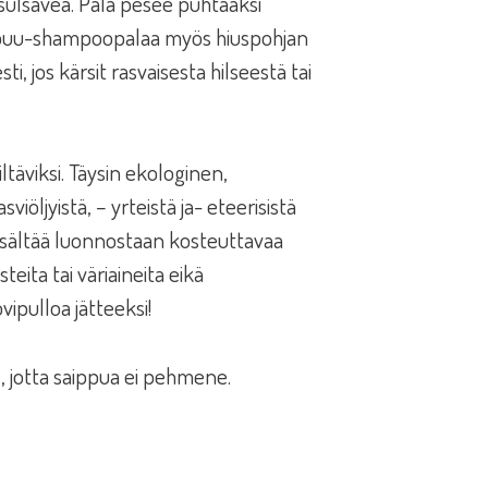
asulsavea. Pala pesee puhtaaksi
teepuu-shampoopalaa myös hiuspohjan
, jos kärsit rasvaisesta hilseestä tai
ltäviksi. Täysin ekologinen,
ljyistä, – yrteistä ja- eteerisistä
isältää luonnostaan kosteuttavaa
steita tai väriaineita eikä
vipulloa jätteeksi!
is, jotta saippua ei pehmene.