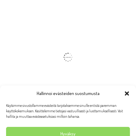
Hallinnoi evästeiden suostumusta
Käytämme sivustollamme evästeitä tarjotaksemme sinulle entistä paremman
käyttökokemuksen. Käsittelemme tietojasi vastuullisesti ja luottamuksellisesti. Voit
hallita ja muuttaa evästeasetuksiasi milloin tahansa.
Hyväksy