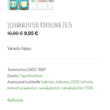
Seinäkalenteri Kokoelma 2026
Alkuperäinen
Nykyinen
19,90
€
9,95
€
hinta
hinta
oli:
on:
Varasto loppu
19,90 €.
9,95 €.
Tuotetunnus (SKU):
3507
Osasto:
Paperituotteet
Avainsanat tuotteelle
kalenteri
,
kalenteri 2026
,
kehvola
,
Kokoelma kalenteri
,
seinäkalenteri
,
seinäkalenteri 2026
Kehvola