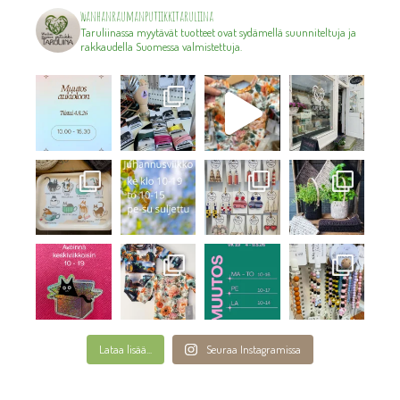
wanhanraumanputiikkitaruliina
Taruliinassa myytävät tuotteet ovat sydämellä suunniteltuja ja
rakkaudella Suomessa valmistettuja.
Lataa lisää...
Seuraa Instagramissa