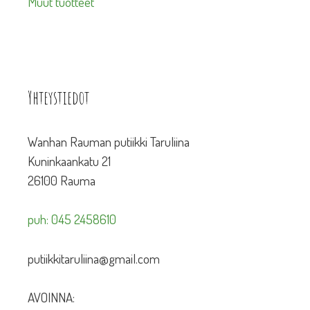
Muut tuotteet
Yhteystiedot
Wanhan Rauman putiikki Taruliina
Kuninkaankatu 21
26100 Rauma
puh: 045 2458610
putiikkitaruliina@gmail.com
AVOINNA: