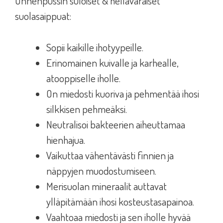
Onnenpussin suloiset & hellävaraiset
suolasaippuat:
Sopii kaikille ihotyypeille.
Erinomainen kuivalle ja karhealle,
atooppiselle iholle.
On miedosti kuoriva ja pehmentää ihosi
silkkisen pehmeäksi.
Neutralisoi bakteerien aiheuttamaa
hienhajua.
Vaikuttaa vähentävästi finnien ja
näppyjen muodostumiseen.
Merisuolan mineraalit auttavat
ylläpitämään ihosi kosteustasapainoa.
Vaahtoaa miedosti ja sen iholle hyvää