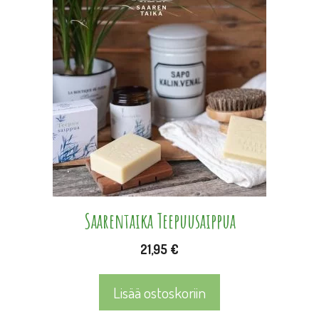
Saarentaika Teepuusaippua
21,95
€
Lisää ostoskoriin