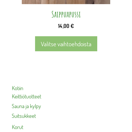
sivulla.
Saippuapussi
14,00
€
Valitse vaihtoehdoista
Kotiin
Keittiötuotteet
Sauna ja kylpy
Suitsukkeet
Korut