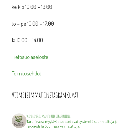
ke klo 10.00 – 19.00
to – pe 10.00 – 17.00
la 10.00 – 14.00
Tietosuojaseloste
Toimitusehdot
Viimeisimmät instagramkuvat
wanhanraumanputiikkitaruliina
Taruliinassa myytävät tuotteet ovat sydämellä suunniteltuja ja
rakkaudella Suomessa valmistettuja.