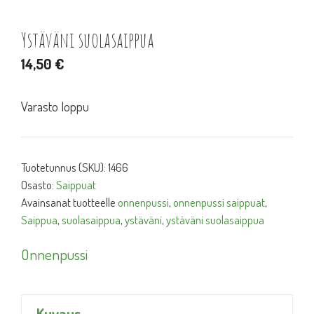
Ystäväni suolasaippua
14,50
€
Varasto loppu
Tuotetunnus (SKU):
1466
Osasto:
Saippuat
Avainsanat tuotteelle
onnenpussi
,
onnenpussi saippuat
,
Saippua
,
suolasaippua
,
ystäväni
,
ystäväni suolasaippua
Onnenpussi
Kuvaus