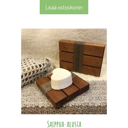
Lisää ostoskoriin
Tällä
tuotteella
on
useampi
muunnelma.
Voit
tehdä
valinnat
tuotteen
sivulla.
Saippua-alusta