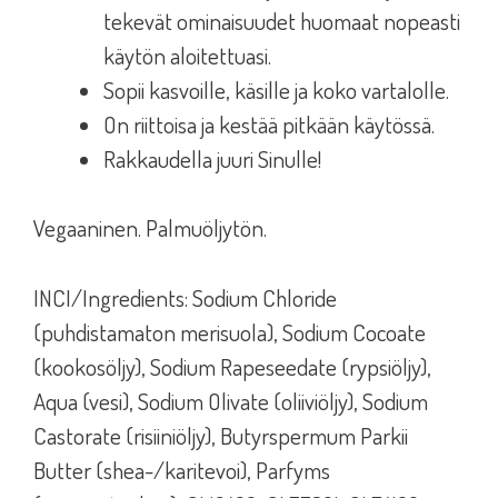
tekevät ominaisuudet huomaat nopeasti
käytön aloitettuasi.
Sopii kasvoille, käsille ja koko vartalolle.
On riittoisa ja kestää pitkään käytössä.
Rakkaudella juuri Sinulle!
Vegaaninen. Palmuöljytön.
INCI/Ingredients: Sodium Chloride
(puhdistamaton merisuola), Sodium Cocoate
(kookosöljy), Sodium Rapeseedate (rypsiöljy),
Aqua (vesi), Sodium Olivate (oliiviöljy), Sodium
Castorate (risiiniöljy), Butyrspermum Parkii
Butter (shea-/karitevoi), Parfyms