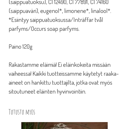
(saippuatuoksu), CI 12490, CI 77891, CI 74160
(saippuaväri), eugenol*, limonene*, linalool*.
*Esiintyy saippuatuoksussa/Inträffar tvål
parfyms/Occurs soap parfyms.
Paino 120g
Rakastamme eläimiä! Ei eläinkokeita missään
vaiheessa! Kaikki tuotteissamme käytetyt raaka-
aineet on hankittu tuottajilta, jotka ovat myös
sitoutuneet eläinten hyvinvointiin.
Tutustu myös