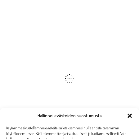
Hallinnoi evästeiden suostumusta
Käytämme sivustollamme evästeitä tarjotaksemme sinulle entistä paremman
käyttökokemuksen. Käsittelemme tietojasi vastuullisesti ja luottamuksellisesti. Voit