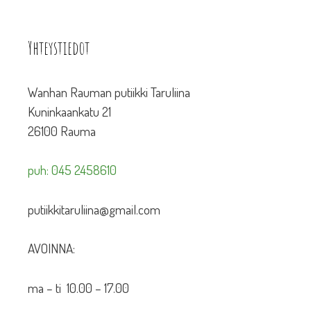
Yhteystiedot
Wanhan Rauman putiikki Taruliina
Kuninkaankatu 21
26100 Rauma
puh: 045 2458610
putiikkitaruliina@gmail.com
AVOINNA:
ma – ti 10.00 – 17.00