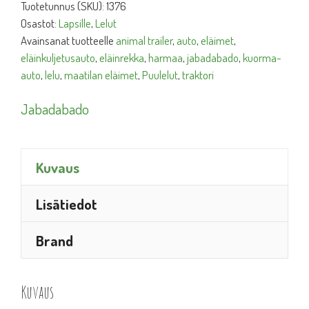
Tuotetunnus (SKU):
1376
Osastot:
Lapsille
,
Lelut
Avainsanat tuotteelle
animal trailer
,
auto
,
eläimet
,
eläinkuljetusauto
,
eläinrekka
,
harmaa
,
jabadabado
,
kuorma-
auto
,
lelu
,
maatilan eläimet
,
Puulelut
,
traktori
Jabadabado
Kuvaus
Lisätiedot
Brand
Kuvaus