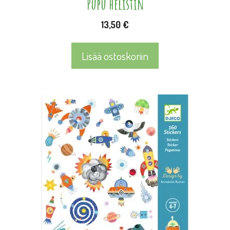
Pupu helistin
13,50
€
Lisää ostoskoriin