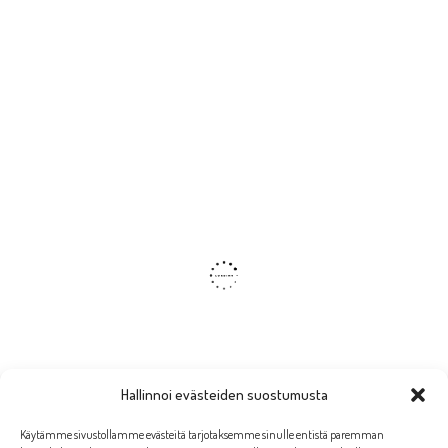
Hallinnoi evästeiden suostumusta
Käytämme sivustollamme evästeitä tarjotaksemme sinulle entistä paremman