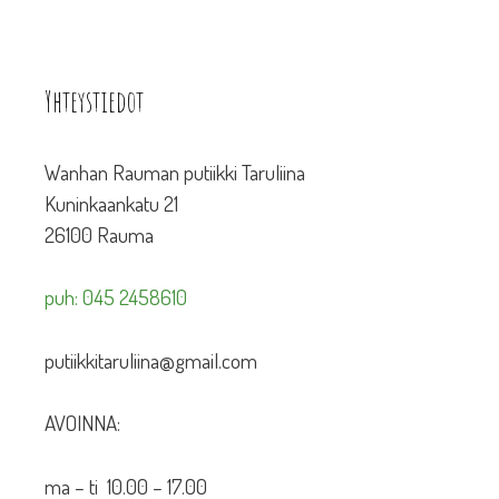
Yhteystiedot
Wanhan Rauman putiikki Taruliina
Kuninkaankatu 21
26100 Rauma
puh: 045 2458610
putiikkitaruliina@gmail.com
AVOINNA:
ma – ti 10.00 – 17.00